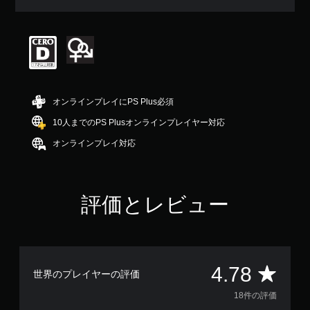
均
評
価
は
5
段
階
中
オンラインプレイにPS Plus必須
の
4
10人までのPS Plusオンラインプレイヤー対応
.
オンラインプレイ対応
7
8
で
す
評価とレビュー
評
4.78
世界のプレイヤーの評価
価
18件の評価