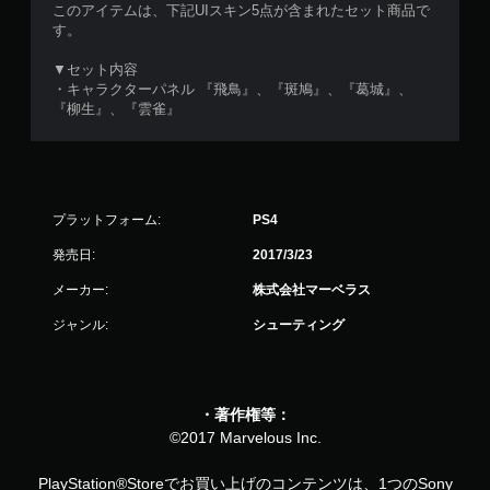
このアイテムは、下記UIスキン5点が含まれたセット商品で
す。
▼セット内容
・キャラクターパネル 『飛鳥』、『斑鳩』、『葛城』、
『柳生』、『雲雀』
プラットフォーム:
PS4
発売日:
2017/3/23
メーカー:
株式会社マーベラス
ジャンル:
シューティング
・著作権等：
©2017 Marvelous Inc.
PlayStation®Storeでお買い上げのコンテンツは、1つのSony