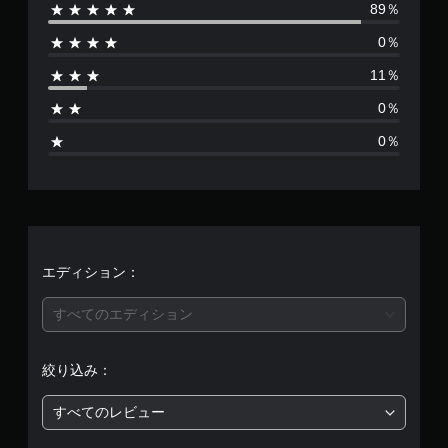
89％
数
0％
は
11％
1
0％
8
0％
、
平
均
評
エディション：
価
すべてのエディション
は
絞り込み：
5
すべてのレビュー
段