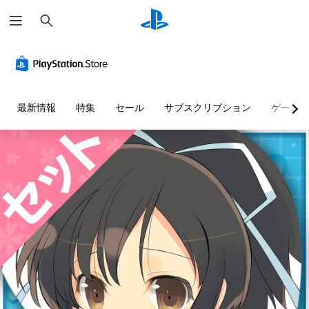
検
索
最新情報
特集
セール
サブスクリプション
ゲーム