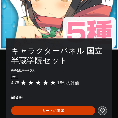
キャラクターパネル 国立
半蔵学院セット
株式会社マーベラス
PS4
4.78
18件の評価
評
価
数
¥509
は
1
8
カートに追加
、
平