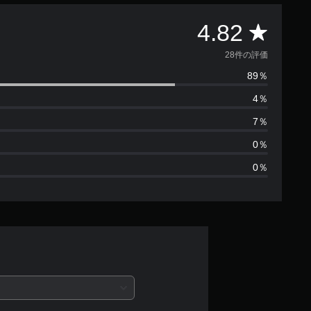
評
4.82
価
28件の評価
89％
数
4％
は
7％
2
0％
0％
8
、
平
均
評