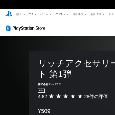
購入
PS5
ゲーム
PS Plus
周辺機器
最新情報
サポ
リッチアクセサリ
ト 第1弾
株式会社マーベラス
PS4
4.82
28件の評価
評
価
数
¥509
は