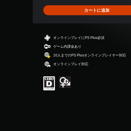
2
8
カートに追加
、
平
均
評
価
オンラインプレイにPS Plus必須
は
5
ゲーム内課金あり
段
10人までのPS Plusオンラインプレイヤー対応
階
中
オンラインプレイ対応
の
4
.
8
2
で
す