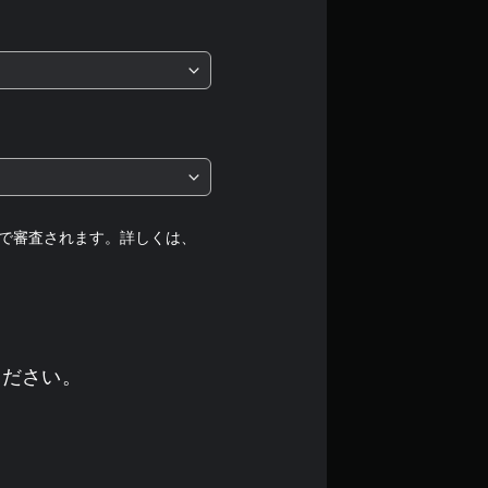
価
は
5
段
階
中
で審査されます。詳しくは、
の
4
.
ください。
8
2