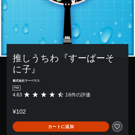
推しうちわ『すーぱーそ
に子』
株式会社マーベラス
PS4
4.63
16件の評価
評
価
数
¥102
は
1
6
カートに追加
、
平