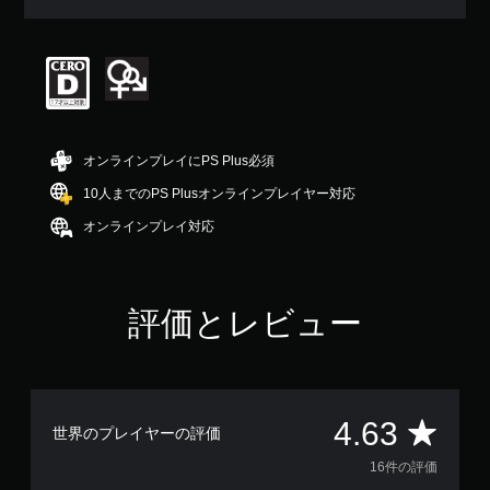
均
評
価
は
5
段
階
中
オンラインプレイにPS Plus必須
の
4
10人までのPS Plusオンラインプレイヤー対応
.
オンラインプレイ対応
6
3
で
す
評価とレビュー
評
4.63
世界のプレイヤーの評価
価
16件の評価