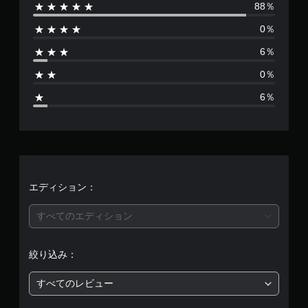
88％
数
0％
は
6％
1
0％
6
6％
、
平
均
評
エディション：
価
すべてのエディション
は
絞り込み：
5
すべてのレビュー
段