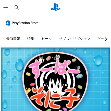
検
索
最新情報
特集
セール
サブスクリプション
ゲーム