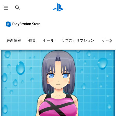
検
索
最新情報
特集
セール
サブスクリプション
ゲーム