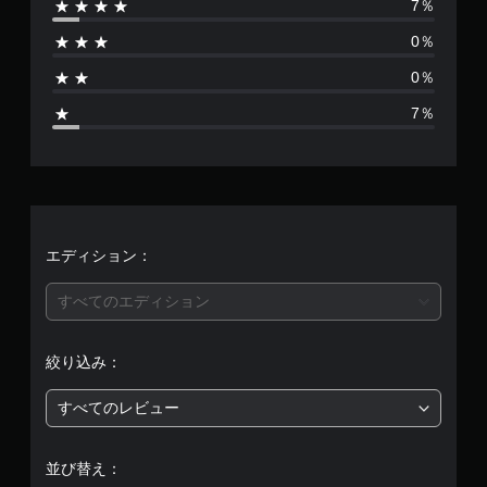
7％
は
0％
1
0％
5
7％
、
平
均
評
エディション：
価
すべてのエディション
は
絞り込み：
5
すべてのレビュー
段
階
並び替え：