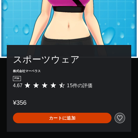
スポーツウェア
株式会社マーベラス
PS4
4.67
15件の評価
評
価
数
¥356
は
1
5
カートに追加
、
平
均
評