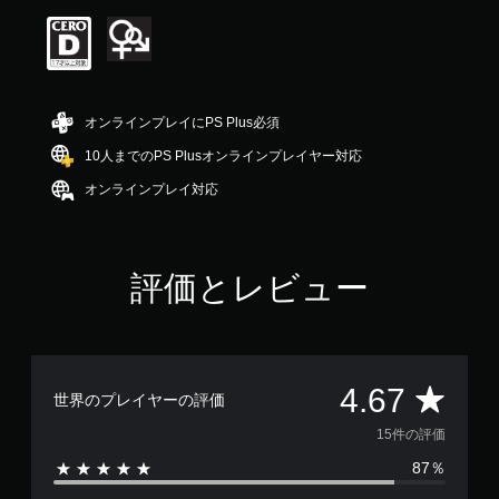
価
は
5
段
階
中
オンラインプレイにPS Plus必須
の
4
10人までのPS Plusオンラインプレイヤー対応
.
オンラインプレイ対応
6
7
で
す
評価とレビュー
評
4.67
世界のプレイヤーの評価
価
15件の評価
87％
数