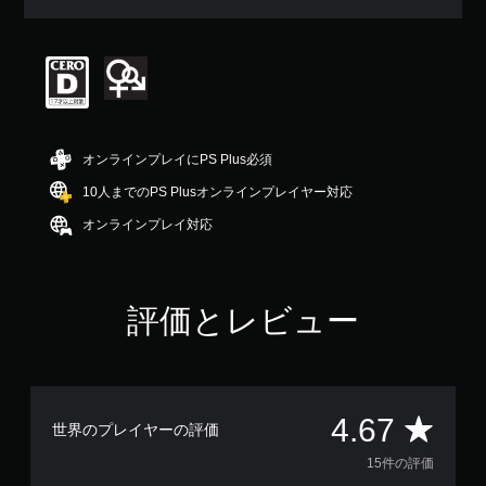
均
評
価
は
5
段
階
中
オンラインプレイにPS Plus必須
の
4
10人までのPS Plusオンラインプレイヤー対応
.
オンラインプレイ対応
6
7
で
す
評価とレビュー
評
4.67
世界のプレイヤーの評価
価
15件の評価