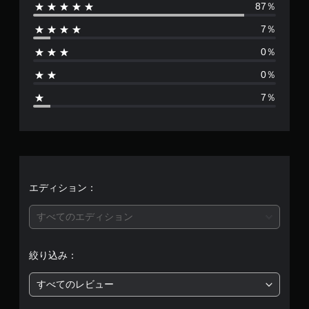
87％
数
7％
は
0％
1
0％
5
7％
、
平
均
評
エディション：
価
すべてのエディション
は
絞り込み：
5
すべてのレビュー
段