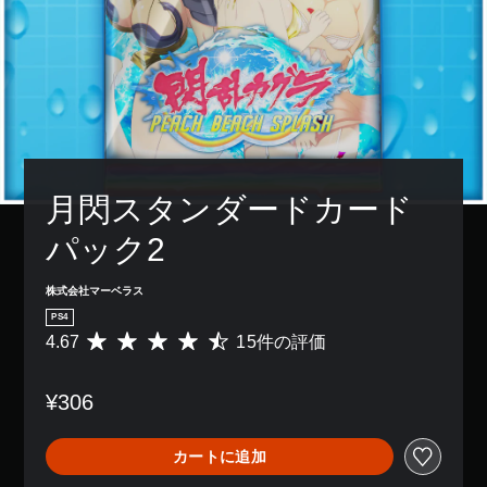
月閃スタンダードカード
パック2
株式会社マーベラス
PS4
4.67
15件の評価
評
価
数
¥306
は
1
5
カートに追加
、
平