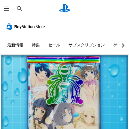
検
索
最新情報
特集
セール
サブスクリプション
ゲーム