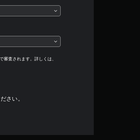
5
段
階
中
の
で審査されます。詳しくは、
4
.
5
ください。
6
で