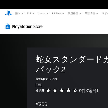
購入
PS5
ゲーム
PS Plus
周辺機器
最新情報
サポ
蛇女スタンダード
パック2
株式会社マーベラス
PS4
4.56
9件の評価
評
価
数
¥306
は