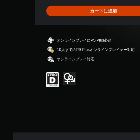
9
、
カートに追加
平
均
評
価
は
オンラインプレイにPS Plus必須
5
段
10人までのPS Plusオンラインプレイヤー対応
階
オンラインプレイ対応
中
の
4
.
5
6
で
す