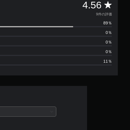
評
4.56
価
9件の評価
89％
数
0％
は
0％
9
0％
11％
、
平
均
評
価
は