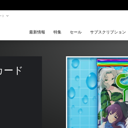
ート
最新情報
特集
セール
サブスクリプション
カード