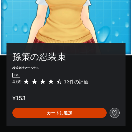
孫策の忍装束
株式会社マーベラス
PS4
4.69
13件の評価
評
価
数
¥153
は
1
3
カートに追加
、
平
均
評