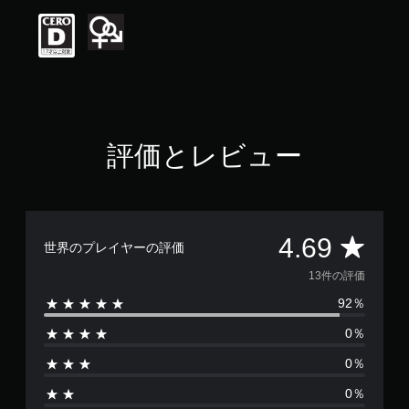
価
は
5
段
階
中
の
4
.
評価とレビュー
6
9
で
す
評
4.69
世界のプレイヤーの評価
価
13件の評価
92％
数
0％
は
0％
1
0％