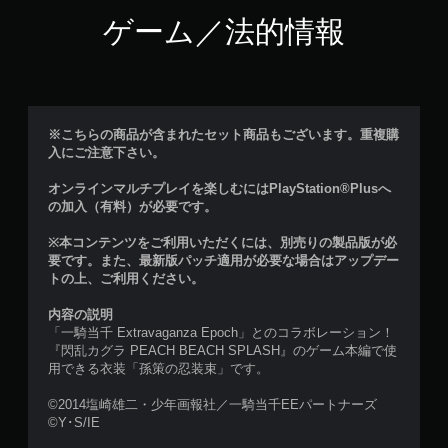
ゲーム／法的情報
※こちらの商品が含まれたセット商品もございます。重複購
入にご注意下さい。
オンラインマルチプレイを楽しむにはPlayStation®Plusへ
の加入（有料）が必要です。
※本コンテンツをご利用いただくには、別売りの製品版が必
要です。また、最新版パッチ適用が必要な場合はアップデー
トの上、ご利用ください。
内容の説明
「一騎当千 Extravaganza Epoch」とのコラボレーション！
『閃乱カグラ PEACH BEACH SPLASH』のゲーム本編で使
用できる衣装「孫策の忍装束」です。
©2014塩崎雄二・少年画報社／一騎当千EEパートナーズ
©Y･S/IE