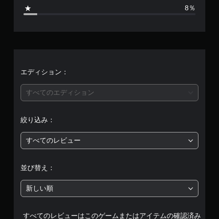
3
8％
、
平
均
評
エディション：
価
すべてのエディション
は
絞り込み：
5
すべてのレビュー
段
階
並び替え：
中
新しい順
の
すべてのレビューはこのゲームまたはアイテムの確認済み