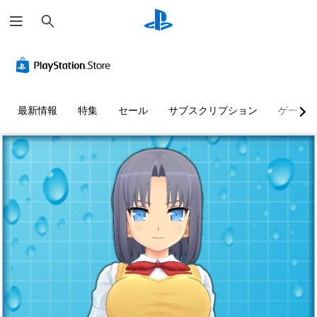
検
索
最新情報
特集
セール
サブスクリプション
ゲーム