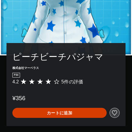
ピーチビーチパジャマ
株式会社マーベラス
PS4
4.2
5件の評価
評
価
数
¥356
は
5
、
カートに追加
平
均
評
価