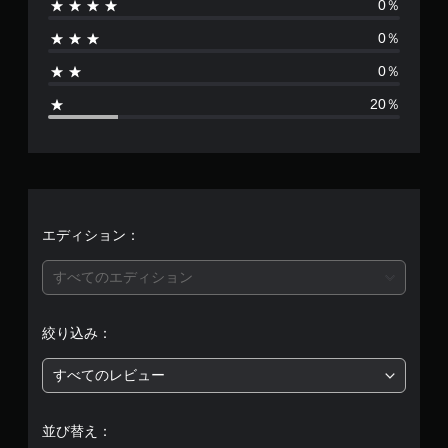
0％
は
0％
5
0％
、
20％
平
均
評
価
エディション：
は
すべてのエディション
5
絞り込み：
段
すべてのレビュー
階
中
並び替え：