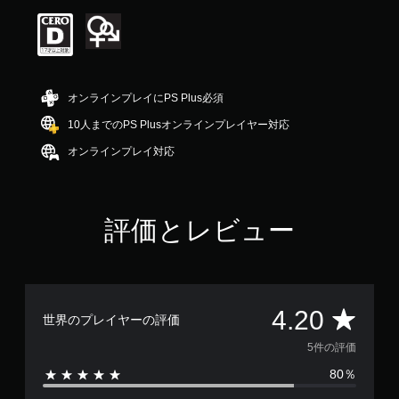
は
5
段
階
中
の
オンラインプレイにPS Plus必須
4
.
10人までのPS Plusオンラインプレイヤー対応
2
オンラインプレイ対応
で
す
評価とレビュー
評
4.20
世界のプレイヤーの評価
価
5件の評価
80％
数