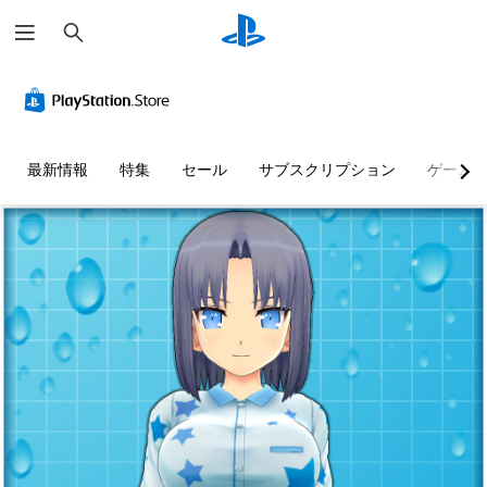
検
索
最新情報
特集
セール
サブスクリプション
ゲーム