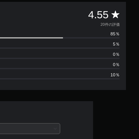
評
4.55
価
20件の評価
85％
数
5％
は
0％
2
0％
10％
0
、
平
均
評