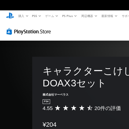
購入
PS5
ゲーム
PS Plus
周辺機器
最新情報
サポ
キャラクターこけし
DOAX3セット
株式会社マーベラス
PS4
4.55
20件の評価
評
価
数
¥204
は