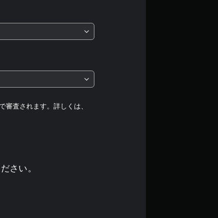
価
は
5
段
階
中
で審査されます。詳しくは、
の
4
.
ください。
5
5