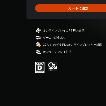
2
0
カートに追加
、
平
均
評
価
オンラインプレイにPS Plus必須
は
5
ゲーム内課金あり
段
10人までのPS Plusオンラインプレイヤー対応
階
中
オンラインプレイ対応
の
4
.
5
5
で
す