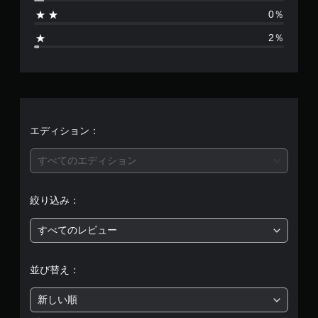
4
0％
8
2％
、
平
均
評
エディション：
価
すべてのエディション
は
絞り込み：
5
すべてのレビュー
段
階
並び替え：
中
新しい順