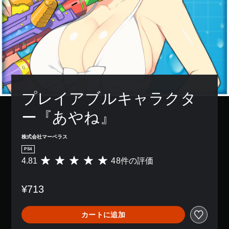
プレイアブルキャラクタ
ー『あやね』
株式会社マーベラス
PS4
4.81
48件の評価
評
価
数
¥713
は
4
8
カートに追加
、
平