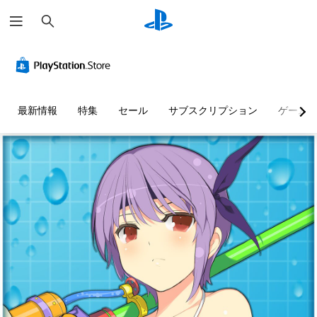
検
索
最新情報
特集
セール
サブスクリプション
ゲーム