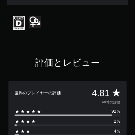
均
評
価
は
5
段
階
中
の
4
.
評価とレビュー
8
1
で
す
評
4.81
世界のプレイヤーの評価
価
48件の評価
92％
数
2％
は
4％