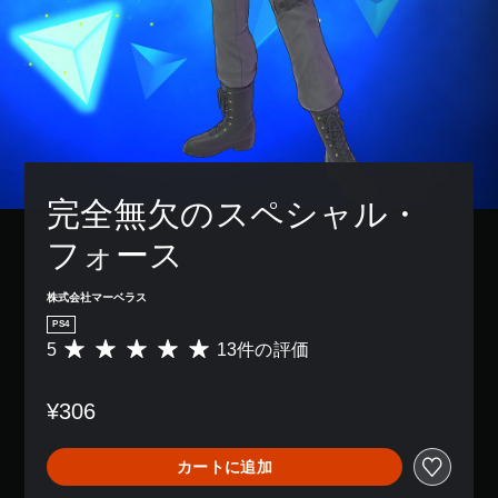
完全無欠のスペシャル・
フォース
株式会社マーベラス
PS4
5
13件の評価
評
価
数
¥306
は
1
3
カートに追加
、
平