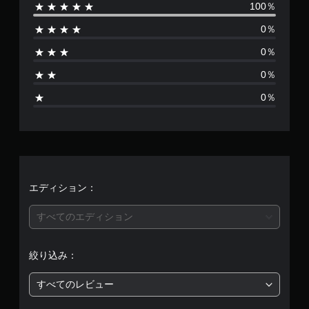
100％
数
0％
は
0％
1
0％
3
0％
、
平
均
評
エディション：
価
すべてのエディション
は
絞り込み：
5
すべてのレビュー
段