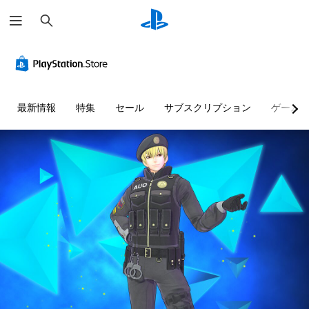
検
索
最新情報
特集
セール
サブスクリプション
ゲーム