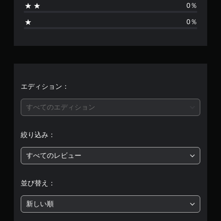
0％
4
0％
、
平
均
評
エディション：
価
すべてのエディション
は
絞り込み：
5
すべてのレビュー
段
階
並び替え：
中
新しい順
の