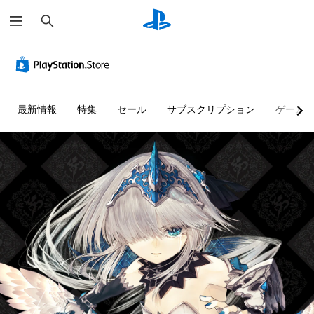
検
索
最新情報
特集
セール
サブスクリプション
ゲーム