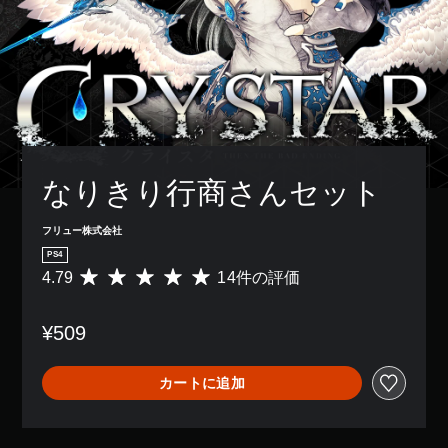
なりきり行商さんセット
フリュー株式会社
PS4
4.79
14件の評価
評
価
数
¥509
は
1
4
カートに追加
、
平
均
評