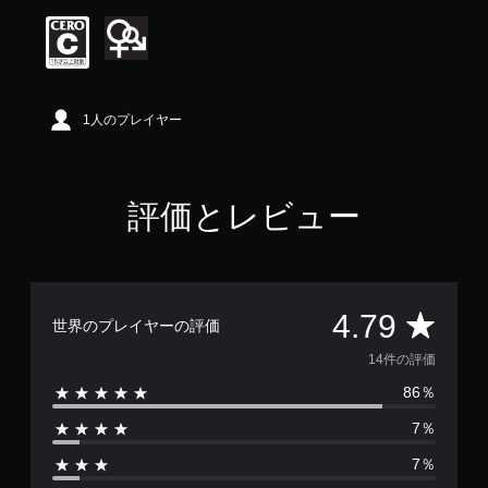
価
は
5
段
階
中
1人のプレイヤー
の
4
.
7
評価とレビュー
9
で
す
評
4.79
世界のプレイヤーの評価
価
14件の評価
86％
数
7％
は
7％
1