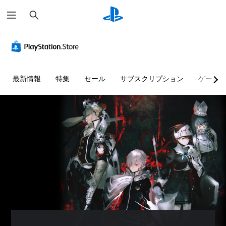
検
索
最新情報
特集
セール
サブスクリプション
ゲーム