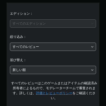
評
価
エディション：
は
すべてのエディション
5
絞り込み：
段
すべてのレビュー
階
中
並び替え：
の
新しい順
1
すべてのレビューはこのゲームまたはアイテムの確認済み
で
所有者によるもので、モデレーターチームで審査されま
す
す。詳しくは、
評価とレビューポリシー
をご確認くださ
い。