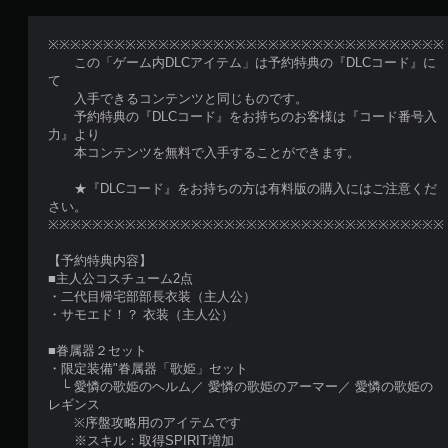
※※※※※※※※※※※※※※※※※※※※※※※※※※※※※※※※※※※※
この「ゲーム内DLCアイテム」は予約特典の『DLCコード』に
て
入手できるコンテンツと同じものです。
予約特典の『DLCコード』をお持ちのお客様は『コード番号入
力』より
本コンテンツを無料で入手することができます。
★『DLCコード』をお持ちの方は有料版の購入にはご注意くだ
さい。
※※※※※※※※※※※※※※※※※※※※※※※※※※※※※※※※※※※※
【予約特典内容】
■主人公コスチューム2点
・二代目帰宅部部長衣装（主人公）
・サモエド！？ 衣装（主人公）
■眷属器２セット
・限定装備"眷属器「歌姫」セット
└ 愛憐の歌姫のヘルム／ 愛憐の歌姫のアーマー／ 愛憐の歌姫の
レギンス
※序盤攻略用のアイテムです
※スキル：取得SPIRIT増加