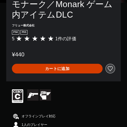
モナーク／Monark ゲーム
内アイテムDLC
フリュー株式会社
PS4
PS5
5
1件の評価
評
価
数
¥440
は
1
、
カートに追加
平
均
評
価
は
5
段
階
中
の
オフラインプレイ対応
5
1人のプレイヤー
で