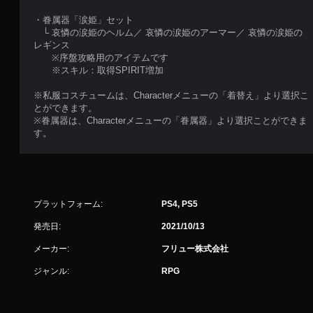
・眷属器「涙姫」セット
└ 哀憐の涙姫のヘルム／ 哀憐の涙姫のアーマー／ 哀憐の涙姫の
レギンス
※序盤攻略用のアイテムです
※スキル：取得SPIRIT増加
※私服コスチュームは、Characterメニューの「着替え」より選択こ
とができます。
※眷属器は、Characterメニューの「眷属器」より選択ことができま
す。
プラットフォーム:
PS4, PS5
発売日:
2021/10/13
メーカー:
フリュー株式会社
ジャンル:
RPG