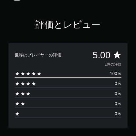
す
評価とレビュー
評
5.00
世界のプレイヤーの評価
価
1件の評価
100％
数
0％
は
0％
1
0％
、
0％
平
均