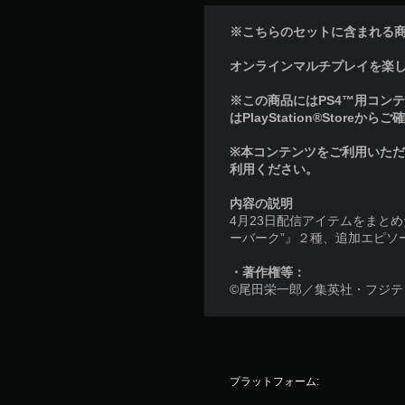
※こちらのセットに含まれる
オンラインマルチプレイを楽しむに
※この商品にはPS4™用コンテン
はPlayStation®Storeか
※本コンテンツをご利用いた
利用ください。
内容の説明
4月23日配信アイテムをまと
ーバーク”』２種、追加エピソ
・著作権等：
©尾田栄一郎／集英社・フジテレビ・東
プラットフォーム: