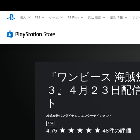
購入
PS5
ゲーム
PS Plus
周辺機器
最新情報
サポ
『ワンピース 海賊
３』４月２３日配
ト
株式会社バンダイナムコエンターテインメント
PS4
4.75
48件の評価
評
価