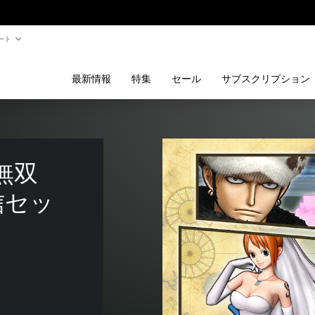
ート
最新情報
特集
セール
サブスクリプション
無双
信セッ