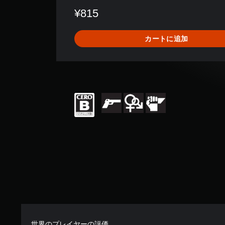
数
¥815
は
4
8
カートに追加
、
平
均
評
価
は
5
段
階
中
の
4
.
7
5
で
す
世界のプレイヤーの評価