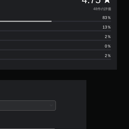
価
48件の評価
83％
数
13％
は
2％
4
0％
2％
8
、
平
均
評
価