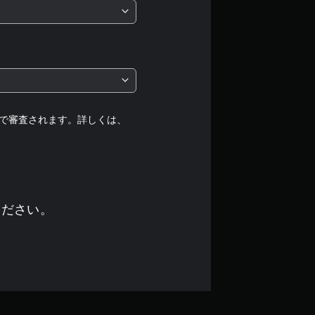
は
5
段
階
中
で審査されます。詳しくは、
の
4
.
ください。
7
5
で