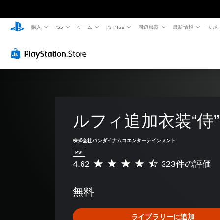
購入
PS5
ゲーム
PS Plus
周辺機器
最新情報
サポ
ルフィ追加衣装“侍”
株式会社バンダイナムコエンターテインメント
PS4
4.62
323件の評価
評
価
数
無料
は
3
2
ライブラリーに追加