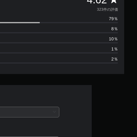
価
323件の評価
79％
数
8％
は
10％
3
1％
2％
2
3
、
平
均
評