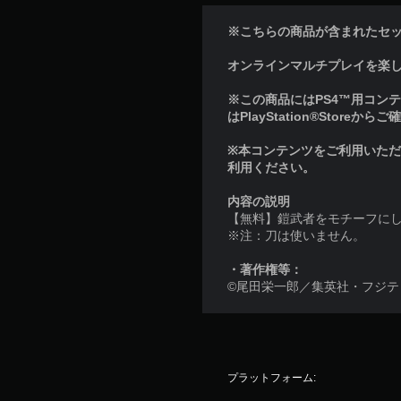
※こちらの商品が含まれたセ
オンラインマルチプレイを楽しむに
※この商品にはPS4™用コンテン
はPlayStation®Storeか
※本コンテンツをご利用いた
利用ください。
内容の説明
【無料】鎧武者をモチーフに
※注：刀は使いません。
・著作権等：
©尾田栄一郎／集英社・フジテレビ・東
プラットフォーム: