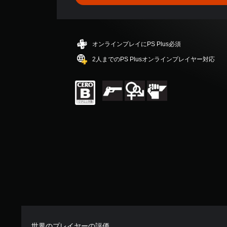
3
、
平
均
評
オンラインプレイにPS Plus必須
価
は
2人までのPS Plusオンラインプレイヤー対応
5
段
階
中
の
4
.
6
2
で
す
世界のプレイヤーの評価