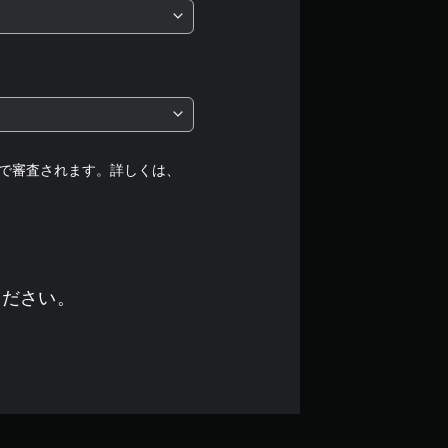
価
は
5
段
階
で審査されます。詳しくは、
中
の
4
ください。
.
6
2