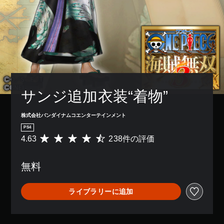
サンジ追加衣装“着物”
株式会社バンダイナムコエンターテインメント
PS4
4.63
238件の評価
評
価
数
無料
は
2
3
ライブラリーに追加
8
、
平
均