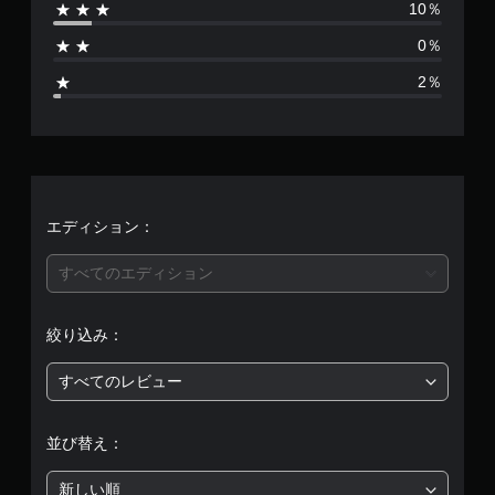
10％
2
0％
3
2％
8
、
平
均
エディション：
評
すべてのエディション
価
絞り込み：
は
すべてのレビュー
5
段
並び替え：
階
新しい順