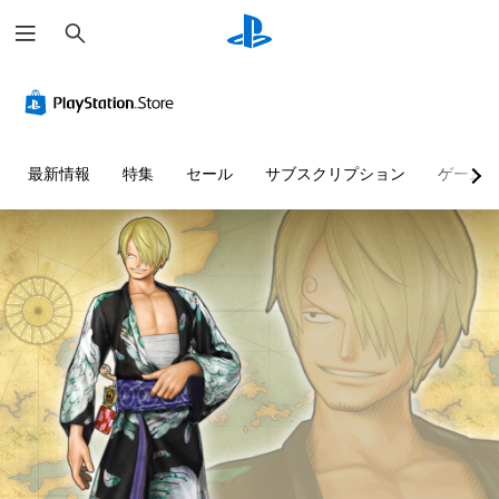
検
索
最新情報
特集
セール
サブスクリプション
ゲーム