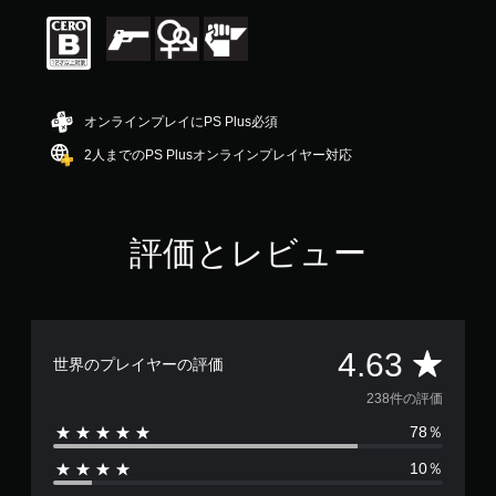
評
価
は
5
段
階
オンラインプレイにPS Plus必須
中
の
2人までのPS Plusオンラインプレイヤー対応
4
.
6
3
評価とレビュー
で
す
評
4.63
世界のプレイヤーの評価
価
238件の評価
78％
数
10％
は