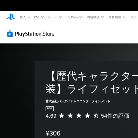
購入
PS5
ゲーム
PS Plus
周辺機器
最新情報
サポ
【歴代キャラクタ
装】ライフィセッ
株式会社バンダイナムコエンターテインメント
PS4
4.69
54件の評価
評
価
数
¥306
は