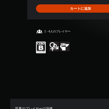
5
4
カートに追加
、
平
均
評
価
1 - 4人のプレイヤー
は
5
段
階
中
の
4
.
6
9
で
す
世界のプレイヤーの評価