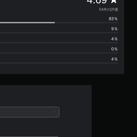
価
54件の評価
83％
数
9％
は
4％
5
0％
4％
4
、
平
均
評
価