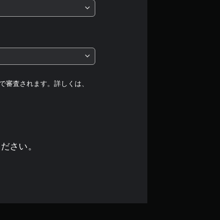
は
5
段
階
中
で審査されます。詳しくは、
の
4
.
ください。
6
9
で