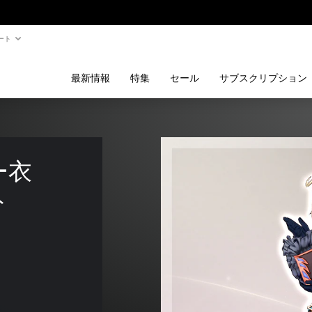
ート
最新情報
特集
セール
サブスクリプション
ー衣
ト