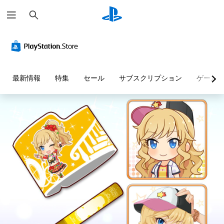
検
索
最新情報
特集
セール
サブスクリプション
ゲーム