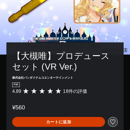
【大槻唯】プロデュース
セット (VR Ver.) 
株式会社バンダイナムコエンターテインメント
PS4
4.89
18件の評価
評
価
数
¥560
は
1
8
カートに追加
、
平