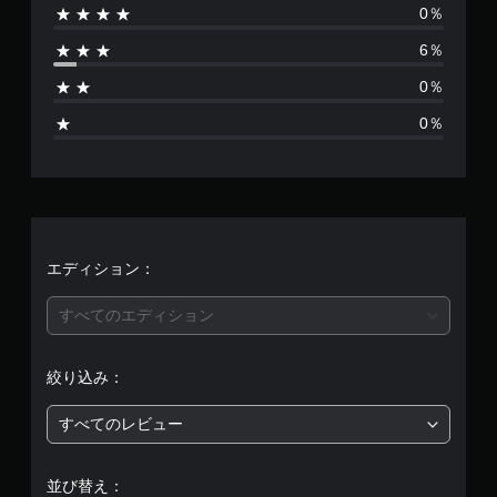
0％
は
6％
1
0％
8
0％
、
平
均
評
エディション：
価
すべてのエディション
は
絞り込み：
5
すべてのレビュー
段
階
並び替え：