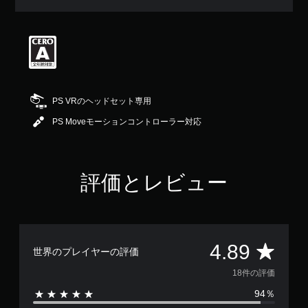
均
評
価
は
5
段
階
中
PS VRのヘッドセット専用
の
4
PS Moveモーションコントローラー対応
.
8
9
で
評価とレビュー
す
評
4.89
世界のプレイヤーの評価
価
18件の評価
94％
数