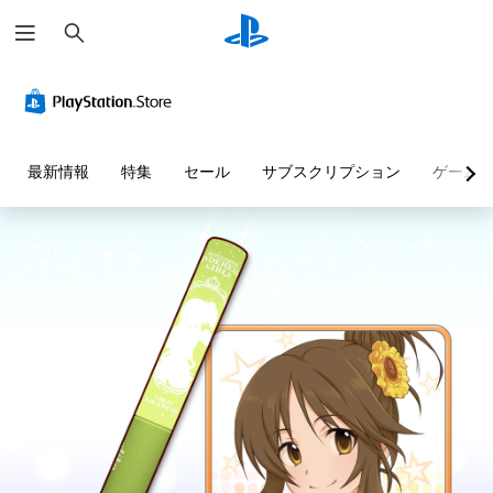
検
索
最新情報
特集
セール
サブスクリプション
ゲーム