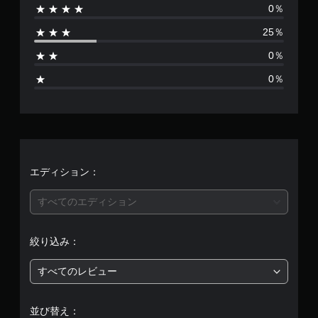
0％
は
25％
4
0％
、
0％
平
均
評
価
エディション：
は
すべてのエディション
5
絞り込み：
段
すべてのレビュー
階
中
並び替え：