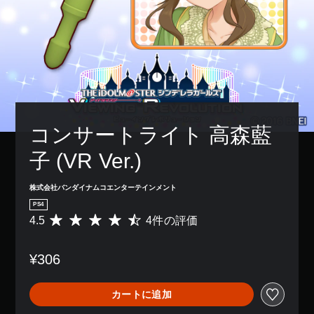
コンサートライト 高森藍
子 (VR Ver.)
株式会社バンダイナムコエンターテインメント
PS4
4.5
4件の評価
評
価
数
¥306
は
4
、
カートに追加
平
均