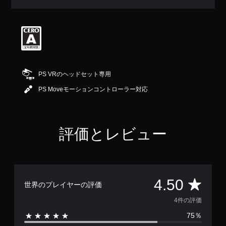
評
価
は
5
段
階
中
の
PS VRのヘッドセット専用
4
.
PS Moveモーションコントローラー対応
5
で
す
評価とレビュー
評
4.50
世界のプレイヤーの評価
価
4件の評価
75％
数