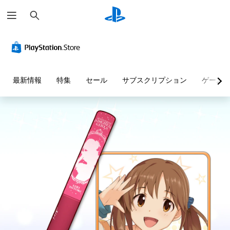
検
索
最新情報
特集
セール
サブスクリプション
ゲーム