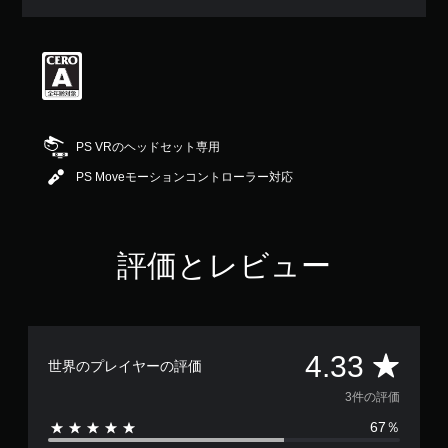
評
価
は
5
段
階
中
の
PS VRのヘッドセット専用
4
.
PS Moveモーションコントローラー対応
3
3
で
す
評価とレビュー
評
4.33
世界のプレイヤーの評価
価
3件の評価
67％
数