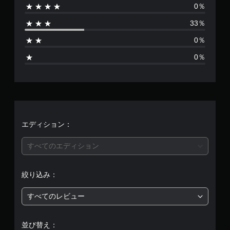
0％
は
33％
3
0％
、
0％
平
均
評
価
エディション：
は
すべてのエディション
5
絞り込み：
段
すべてのレビュー
階
中
並び替え：