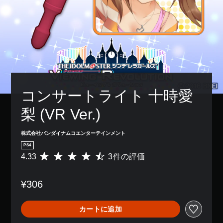
コンサートライト 十時愛
梨 (VR Ver.)
株式会社バンダイナムコエンターテインメント
PS4
4.33
3件の評価
評
価
数
¥306
は
3
、
カートに追加
平
均