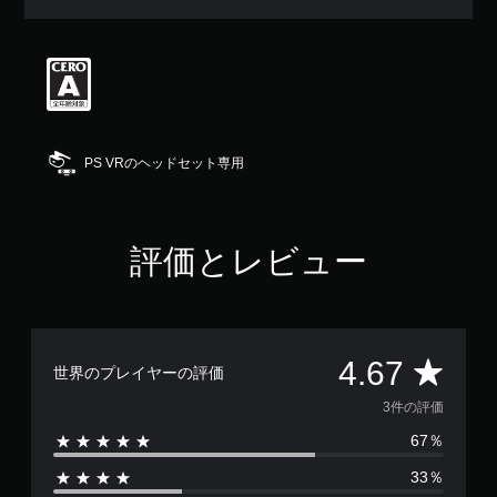
評
価
は
5
段
階
中
の
PS VRのヘッドセット専用
4
.
6
7
評価とレビュー
で
す
評
4.67
世界のプレイヤーの評価
価
3件の評価
67％
数
33％
は