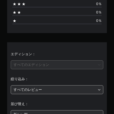
0％
3
0％
、
0％
平
均
評
価
エディション：
は
すべてのエディション
5
絞り込み：
段
すべてのレビュー
階
中
並び替え：
の