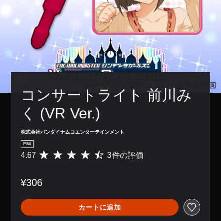
コンサートライト 前川み
く (VR Ver.)
株式会社バンダイナムコエンターテインメント
PS4
4.67
3件の評価
評
価
数
¥306
は
3
、
カートに追加
平
均