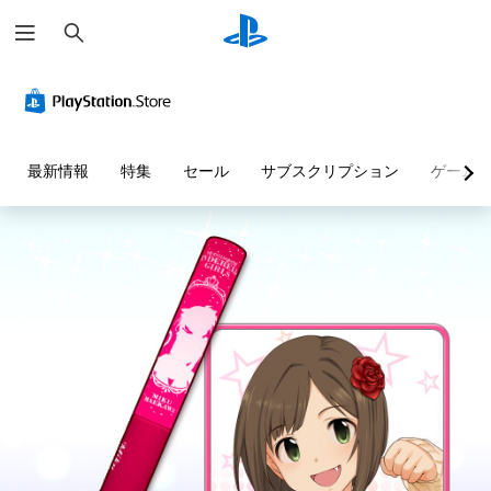
検
索
最新情報
特集
セール
サブスクリプション
ゲーム