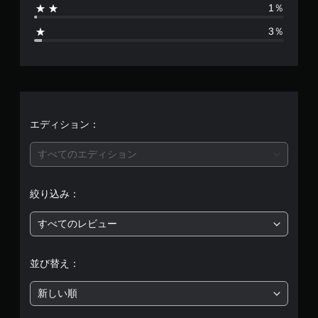
1％
5
3％
、
平
均
評
エディション：
価
すべてのエディション
は
絞り込み：
5
すべてのレビュー
段
階
並び替え：
中
新しい順
の