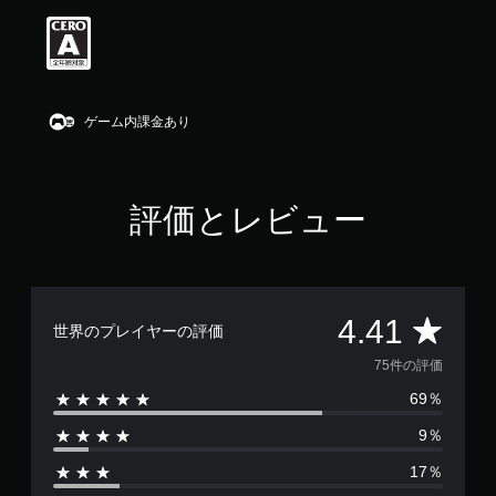
価
は
5
段
階
中
ゲーム内課金あり
の
4
.
4
評価とレビュー
1
で
す
評
4.41
世界のプレイヤーの評価
価
75件の評価
69％
数
9％
は
17％
7