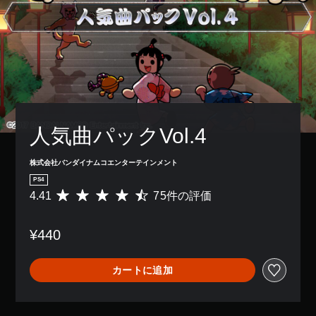
人気曲パックVol.4
株式会社バンダイナムコエンターテインメント
PS4
4.41
75件の評価
評
価
数
¥440
は
7
5
カートに追加
、
平
均
評