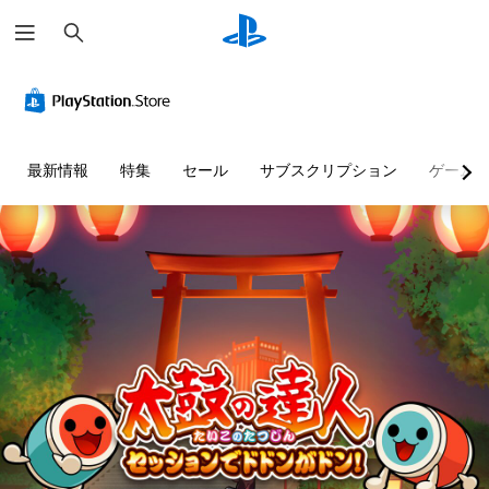
検
索
最新情報
特集
セール
サブスクリプション
ゲーム