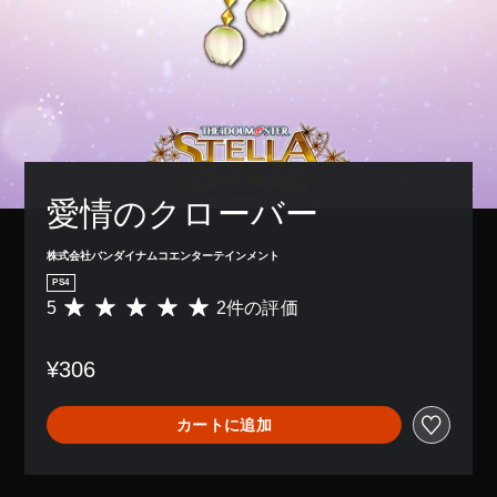
愛情のクローバー
株式会社バンダイナムコエンターテインメント
PS4
5
2件の評価
評
価
数
¥306
は
2
、
カートに追加
平
均
評
価