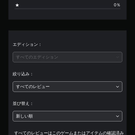
、
0％
平
均
評
価
エディション：
は
すべてのエディション
5
絞り込み：
段
すべてのレビュー
階
中
並び替え：
の
新しい順
5
すべてのレビューはこのゲームまたはアイテムの確認済み