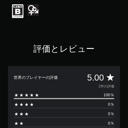
は
5
段
階
中
の
5
で
す
評価とレビュー
評
5.00
世界のプレイヤーの評価
価
2件の評価
100％
数
0％
は
0％
2
0％