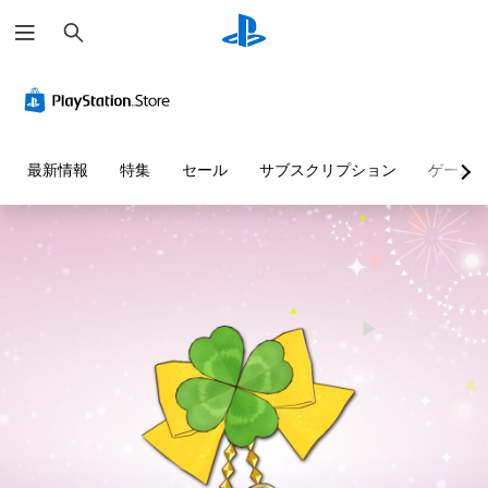
検
索
最新情報
特集
セール
サブスクリプション
ゲーム