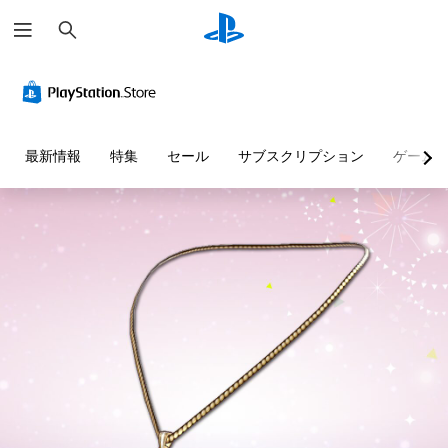
検
索
最新情報
特集
セール
サブスクリプション
ゲーム