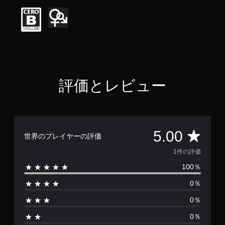
は
5
段
階
中
の
5
で
す
評価とレビュー
評
5.00
世界のプレイヤーの評価
価
1件の評価
100％
数
0％
は
0％
1
0％