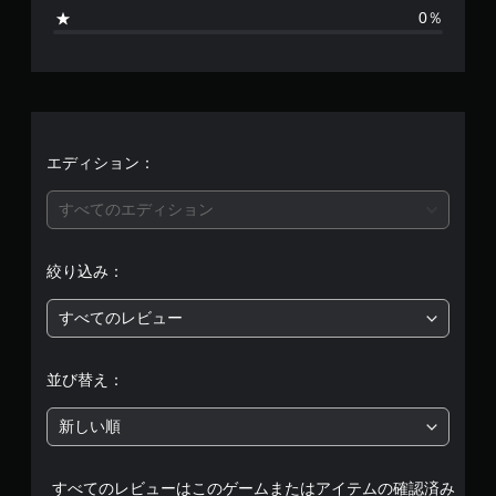
、
0％
平
均
評
価
エディション：
は
すべてのエディション
5
絞り込み：
段
すべてのレビュー
階
中
並び替え：
の
新しい順
1
すべてのレビューはこのゲームまたはアイテムの確認済み