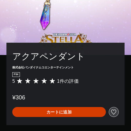
アクアペンダント
株式会社バンダイナムコエンターテインメント
PS4
5
1件の評価
評
価
数
¥306
は
1
、
カートに追加
平
均
評
価