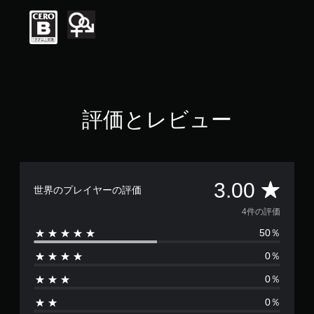
は
5
段
階
中
の
3
で
す
評価とレビュー
評
3.00
世界のプレイヤーの評価
価
4件の評価
50％
数
0％
は
0％
4
0％