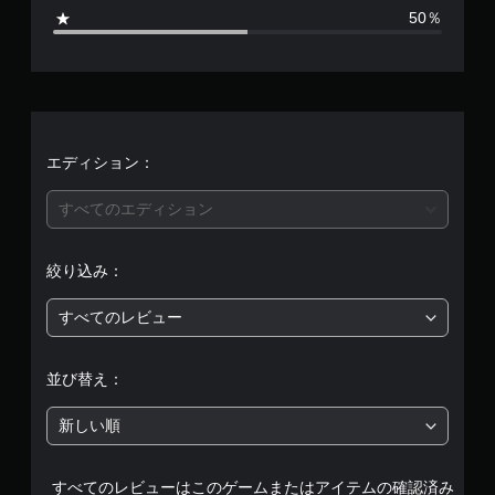
、
50％
平
均
評
価
エディション：
は
すべてのエディション
5
絞り込み：
段
すべてのレビュー
階
中
並び替え：
の
新しい順
3
すべてのレビューはこのゲームまたはアイテムの確認済み