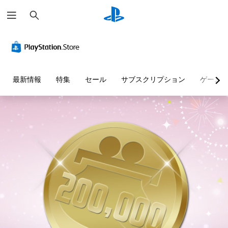
検
索
最新情報
特集
セール
サブスクリプション
ゲーム