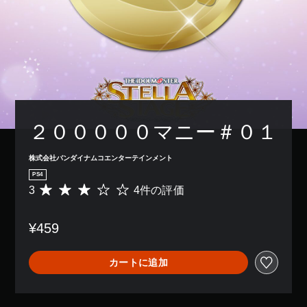
２０００００マニー＃０１
株式会社バンダイナムコエンターテインメント
PS4
3
4件の評価
評
価
数
¥459
は
4
、
カートに追加
平
均
評
価