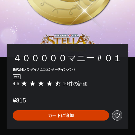
４０００００マニー＃０１
株式会社バンダイナムコエンターテインメント
PS4
4.6
10件の評価
評
価
数
¥815
は
1
0
カートに追加
、
平
均
評