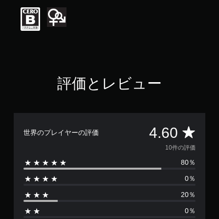
価
は
5
段
階
中
の
4
.
評価とレビュー
6
で
す
評
4.60
世界のプレイヤーの評価
価
10件の評価
80％
数
0％
は
20％
1
0％