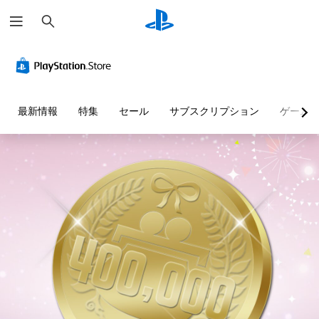
検
索
最新情報
特集
セール
サブスクリプション
ゲーム