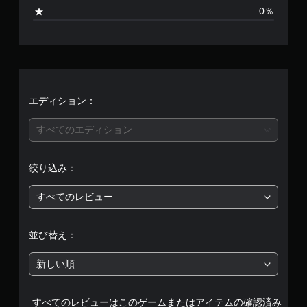
0
0％
、
平
均
評
エディション：
価
すべてのエディション
は
絞り込み：
5
すべてのレビュー
段
階
並び替え：
中
新しい順
の
すべてのレビューはこのゲームまたはアイテムの確認済み