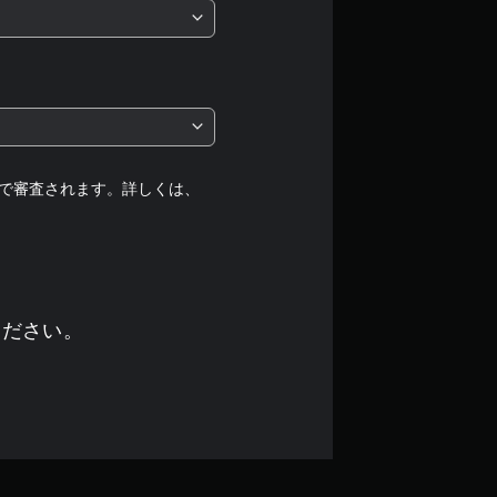
5
段
階
中
の
で審査されます。詳しくは、
5
で
す
ください。