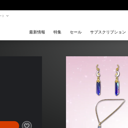
ート
最新情報
特集
セール
サブスクリプション