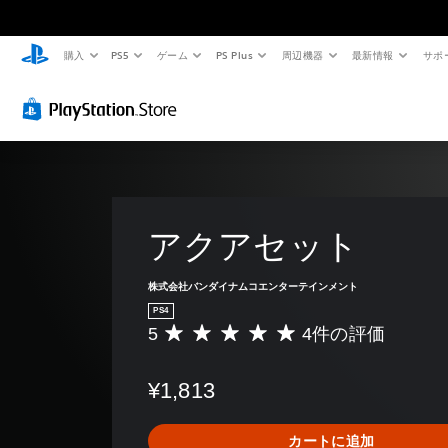
購入
PS5
ゲーム
PS Plus
周辺機器
最新情報
サポ
アクアセット
株式会社バンダイナムコエンターテインメント
PS4
5
4件の評価
評
価
数
¥1,813
は
4
、
カートに追加