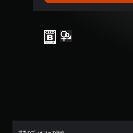
平
均
評
価
は
5
段
階
中
の
5
で
す
世界のプレイヤーの評価