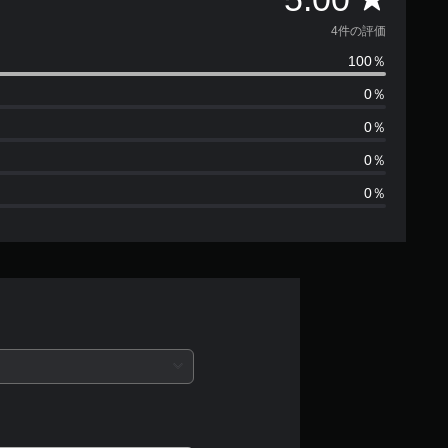
価
4件の評価
100％
数
0％
は
0％
4
0％
0％
、
平
均
評
価
は