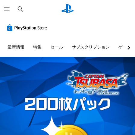
検
索
最新情報
特集
セール
サブスクリプション
ゲーム