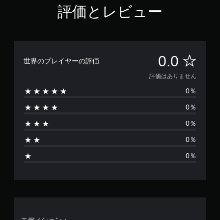
評価とレビュー
評
0.0
世界のプレイヤーの評価
価
評価はありません
0％
は
0％
あ
0％
り
0％
ま
0％
せ
ん