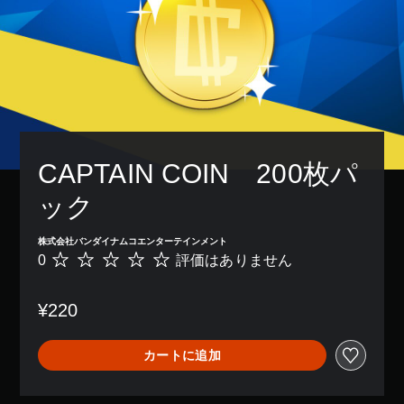
CAPTAIN COIN　200枚パ
ック
株式会社バンダイナムコエンターテインメント
0
評価はありません
評
価
は
¥220
あ
り
ま
カートに追加
せ
ん