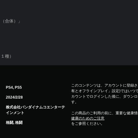
ス（合体）」
（１種）
このコンテンツは、アカウントに登録され
PS4, PS5
有とオフラインプレイ」設定)ではいつで
カウントでログインした後に、ダウンロ
2024/2/28
す。
株式会社バンダイナムコエンターテ
インメント
この商品のご利用の前に、重要な健康情
健康のためのご注意
格闘, 格闘
をご参照ください。