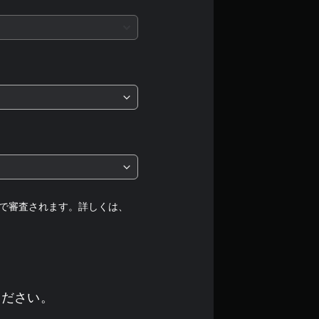
評
価
は
5
段
階
中
の
で審査されます。詳しくは、
4
で
す
ください。