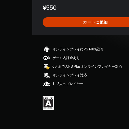
数
¥550
は
4
、
カートに追加
平
均
評
価
は
オンラインプレイにPS Plus必須
5
段
ゲーム内課金あり
階
6人までのPS Plusオンラインプレイヤー対応
中
の
オンラインプレイ対応
4
1 - 2人のプレイヤー
で
す