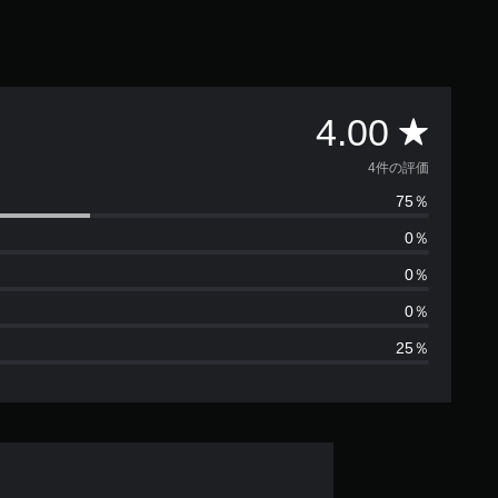
評
4.00
価
4件の評価
75％
数
0％
は
0％
4
0％
25％
、
平
均