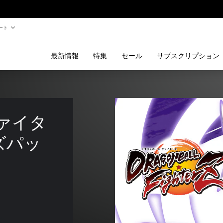
ート
最新情報
特集
セール
サブスクリプション
ァイタ
ズパッ