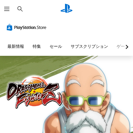
検
索
最新情報
特集
セール
サブスクリプション
ゲーム