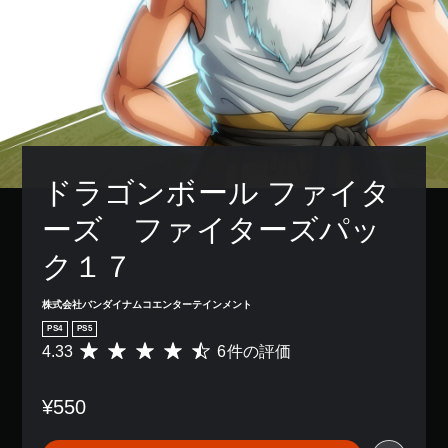
ドラゴンボール ファイタ
ーズ　ファイターズパッ
ク１７
株式会社バンダイナムコエンターテインメント
PS4
PS5
4.33
6件の評価
評
価
数
¥550
は
6
、