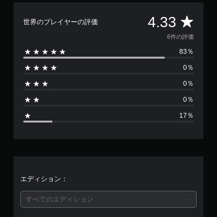
評
4.33
世界のプレイヤーの評価
価
6件の評価
83％
数
0％
は
0％
6
0％
、
17％
平
均
評
価
エディション：
は
すべてのエディション