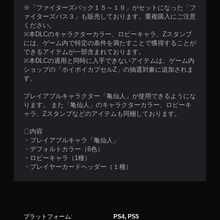
※「ファイターズパック１５～１９」がセットになった「フ
ァイターズパス３」も販売しております。重複購入にご注意
ください。
※本DLCのキャラクターカラー、ロビーキャラ、Zスタンプ
には、ゲーム内で特定の条件を満たすことで獲得することが
できるアイテムが一部含まれております。
※本DLCの適用と同時に入手できないアイテムは、ゲーム内
ショップの「ホイポイカプセルZ」の抽選対象に追加されま
す。
プレイアブルキャラクター「亀仙人」が使用できるようにな
ります。 また「亀仙人」のキャラクターカラー、ロビーキ
ャラ、Zスタンプなどのアイテムも同梱しております。
〇内容
・プレイアブルキャラ「亀仙人」
・デフォルトカラー（6色）
・ロビーキャラ（1種）
・プレイヤーカードヘッダー（１種）
プラットフォーム:
PS4, PS5