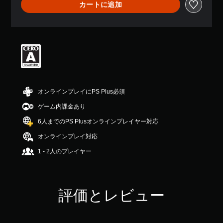
カートに追加
平
均
評
価
は
5
段
階
中
の
オンラインプレイにPS Plus必須
4
.
ゲーム内課金あり
3
6人までのPS Plusオンラインプレイヤー対応
3
で
オンラインプレイ対応
す
1 - 2人のプレイヤー
評価とレビュー