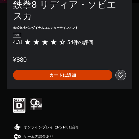
鉄拳8 リディア・ソビエ
スカ
株式会社バンダイナムコエンターテインメント
PS5
4.31
54件の評価
評
価
数
¥880
は
5
4
カートに追加
、
平
均
評
価
は
5
段
階
中
オンラインプレイにPS Plus必須
の
ゲーム内課金あり
4