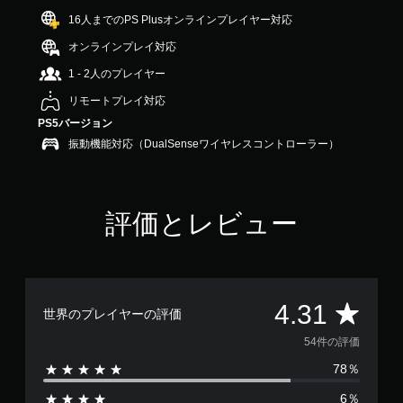
.
16人までのPS Plusオンラインプレイヤー対応
3
1
オンラインプレイ対応
で
1 - 2人のプレイヤー
す
リモートプレイ対応
PS5バージョン
振動機能対応（DualSenseワイヤレスコントローラー）
評価とレビュー
評
4.31
世界のプレイヤーの評価
価
54件の評価
78％
数
6％