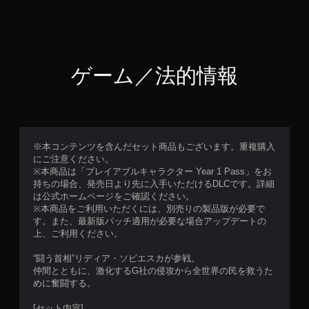
ゲーム／法的情報
※本コンテンツを含んだセット商品もございます。重複購入
にご注意ください。
※本商品は「プレイアブルキャラクター Year 1 Pass」をお
持ちの場合、発売日より先に入手いただけるDLCです。詳細
は公式ホームページをご確認ください。
※本商品をご利用いただくには、別売りの製品版が必要で
す。また、最新版パッチ適用が必要な場合アップデートの
上、ご利用ください。
“闘う首相”リディア・ソビエスカが参戦。
仲間とともに、激化するG社の侵攻から全世界の民を救うた
めに奮闘する。
[セット内容]