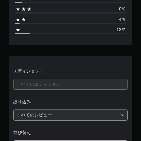
は
0％
5
4％
4
13％
、
平
均
評
エディション：
価
すべてのエディション
は
絞り込み：
5
すべてのレビュー
段
階
並び替え：