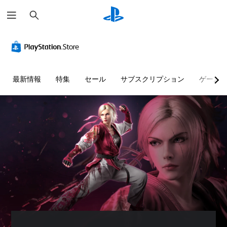
検
索
最新情報
特集
セール
サブスクリプション
ゲーム