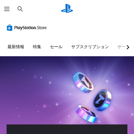
検
索
最新情報
特集
セール
サブスクリプション
ゲーム