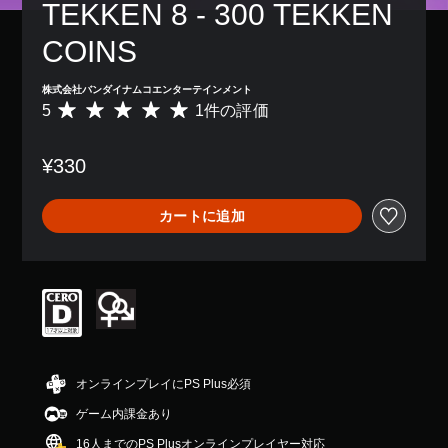
TEKKEN 8 - 300 TEKKEN 
COINS
株式会社バンダイナムコエンターテインメント
5
1件の評価
評
価
数
¥330
は
1
、
カートに追加
平
均
評
価
は
5
段
階
中
の
オンラインプレイにPS Plus必須
5
ゲーム内課金あり
で
す
16人までのPS Plusオンラインプレイヤー対応