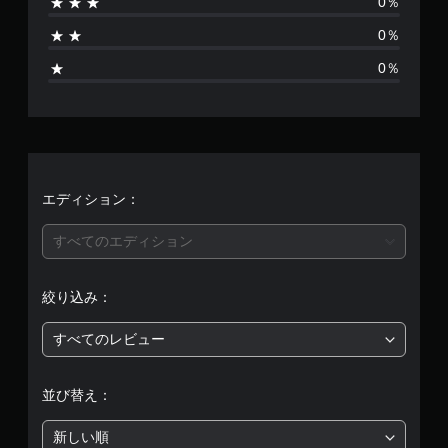
0％
1
0％
、
0％
平
均
評
価
エディション：
は
すべてのエディション
5
絞り込み：
段
すべてのレビュー
階
中
並び替え：
の
新しい順