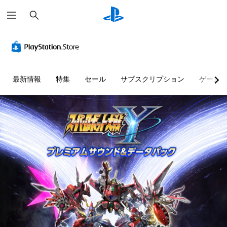
検
索
最新情報
特集
セール
サブスクリプション
ゲーム