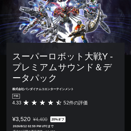
スーパーロボット大戦Y - 
プレミアムサウンド＆デ
ータパック
株式会社バンダイナムコエンターテインメント
PS5
4.33
52件の評価
評
価
数
¥3,520
は
¥4,400
20%オフ
通常価格¥4,400より値引き
5
2026/8/12 02:59 PM UTCまで
2