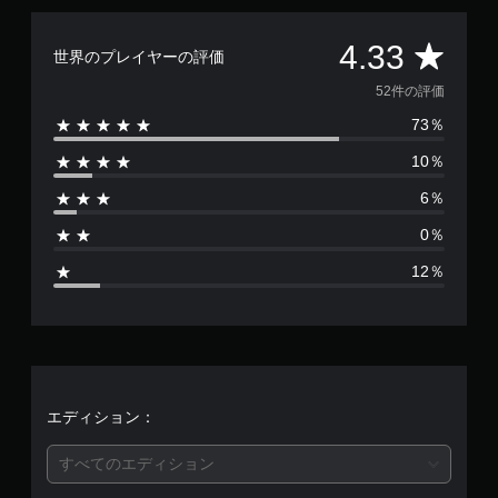
評
4.33
世界のプレイヤーの評価
価
52件の評価
73％
数
10％
は
6％
5
0％
2
12％
、
平
均
評
エディション：
価
すべてのエディション