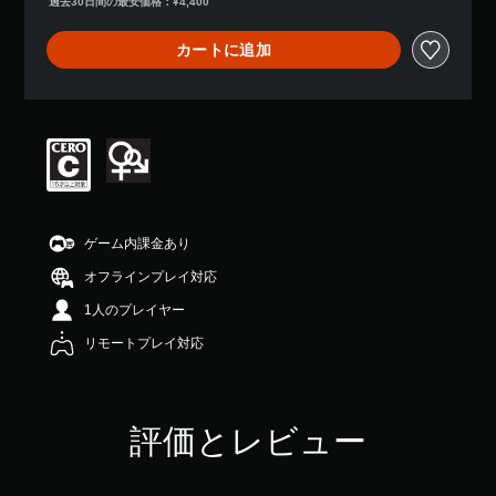
過去30日間の最安価格：¥4,400
、
平
カートに追加
均
評
価
は
5
段
階
中
の
4
ゲーム内課金あり
.
3
オフラインプレイ対応
3
1人のプレイヤー
で
す
リモートプレイ対応
評価とレビュー