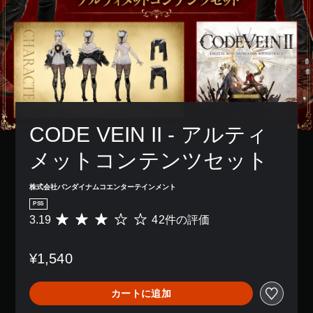
CODE VEIN II - アルティ
メットコンテンツセット
株式会社バンダイナムコエンターテインメント
PS5
3.19
42件の評価
評
価
数
¥1,540
は
4
2
カートに追加
、
平