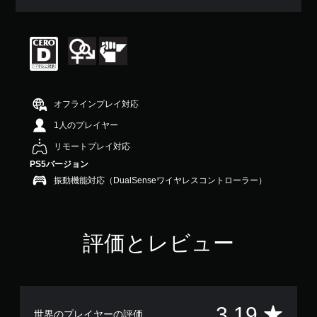
均
評
価
は
5
段
階
中
オフラインプレイ対応
の
3
1人のプレイヤー
.
リモートプレイ対応
1
9
PS5バージョン
で
振動機能対応（DualSenseワイヤレスコントローラー）
す
評価とレビュー
評
3.19
世界のプレイヤーの評価