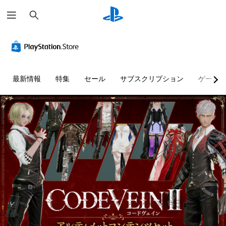
検
索
最新情報
特集
セール
サブスクリプション
ゲーム