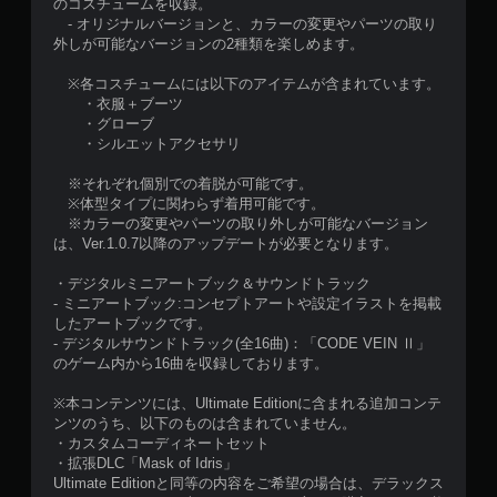
のコスチュームを収録。
- オリジナルバージョンと、カラーの変更やパーツの取り
外しが可能なバージョンの2種類を楽しめます。
※各コスチュームには以下のアイテムが含まれています。
・衣服＋ブーツ
・グローブ
・シルエットアクセサリ
※それぞれ個別での着脱が可能です。
※体型タイプに関わらず着用可能です。
※カラーの変更やパーツの取り外しが可能なバージョン
は、Ver.1.0.7以降のアップデートが必要となります。
・デジタルミニアートブック＆サウンドトラック
- ミニアートブック:コンセプトアートや設定イラストを掲載
したアートブックです。
- デジタルサウンドトラック(全16曲)：「CODE VEIN Ⅱ」
のゲーム内から16曲を収録しております。
※本コンテンツには、Ultimate Editionに含まれる追加コンテ
ンツのうち、以下のものは含まれていません。
・カスタムコーディネートセット
・拡張DLC「Mask of Idris」
Ultimate Editionと同等の内容をご希望の場合は、デラックス