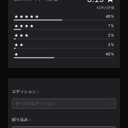
価
42件の評価
48％
数
7％
は
2％
4
2％
2
40％
、
平
均
評
エディション：
価
すべてのエディション
は
絞り込み：
5