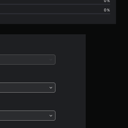
2
0％
0％
、
平
均
評
価
は
5
段
階
中