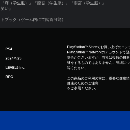
ム『輝（学生服）』『龍吾（学生服）』『雨宮（学生服）』
『笑い』
ートブック（ゲーム内にて閲覧可能）
PlayStation™Storeでお買い上げの
PS4
PlayStation™Networkのアカ
場合がございますが、当社は複数の機器
2024/4/25
証をするものではありません。詳細について
LEVEL5 Inc.
認ください。
RPG
この商品のご利用の前に、重要な健康情
健康のためのご注意
をご参照ください。