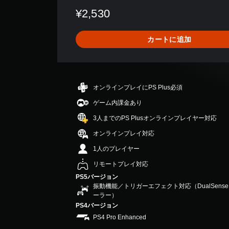
数
¥2,530
は
2
、
カートに追加
平
均
評
価
は
オンラインプレイにPS Plus必須
5
段
ゲーム内課金あり
階
3人までのPS Plusオンラインプレイヤー対応
中
の
オンラインプレイ対応
4
1人のプレイヤー
で
す
リモートプレイ対応
PS5バージョン
振動機能／トリガーエフェクト対応（DualSen
ーラー）
PS4バージョン
PS4 Pro Enhanced