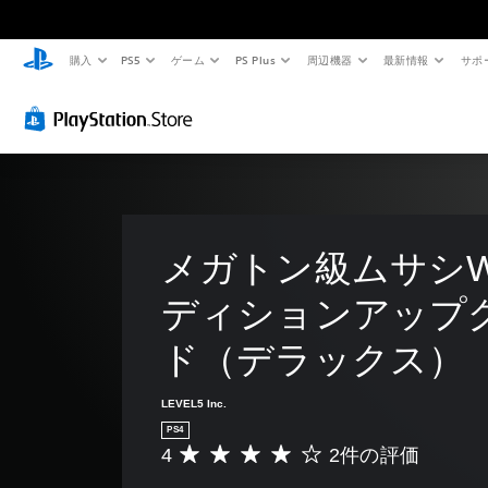
購入
PS5
ゲーム
PS Plus
周辺機器
最新情報
サポ
メガトン級ムサシW 
ディションアップ
ド（デラックス）
LEVEL5 Inc.
PS4
4
2件の評価
評
価