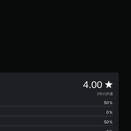
評
4.00
価
2件の評価
50％
数
0％
は
50％