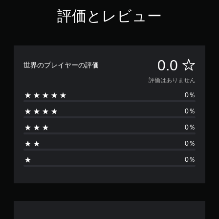
評価とレビュー
評
0.0
世界のプレイヤーの評価
価
評価はありません
0％
は
0％
あ
0％
り
0％
ま
0％
せ
ん