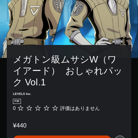
メガトン級ムサシW（ワ
イアード）  おしゃれパッ
ク Vol.1
LEVEL5 Inc.
PS5
0
評価はありません
評
価
は
¥440
あ
り
ま