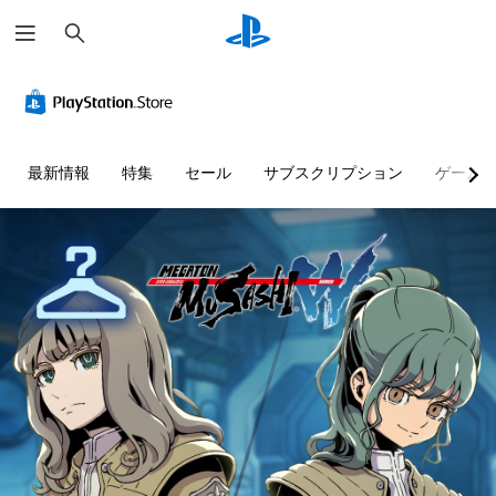
検
索
最新情報
特集
セール
サブスクリプション
ゲーム