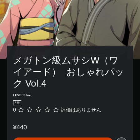
メガトン級ムサシW（ワ
イアード）  おしゃれパッ
ク Vol.4
LEVEL5 Inc.
PS5
0
評価はありません
評
価
は
¥440
あ
り
ま