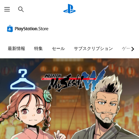
検
索
最新情報
特集
セール
サブスクリプション
ゲーム