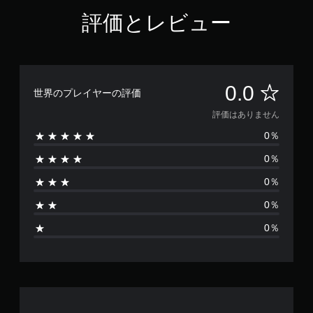
評価とレビュー
評
0.0
世界のプレイヤーの評価
価
評価はありません
0％
は
0％
あ
0％
り
0％
ま
0％
せ
ん