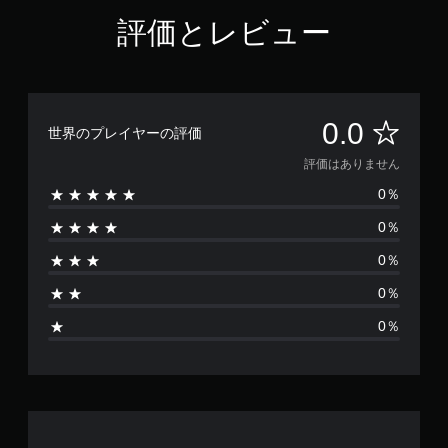
評価とレビュー
評
0.0
世界のプレイヤーの評価
価
評価はありません
0％
は
0％
あ
0％
り
0％
ま
0％
せ
ん