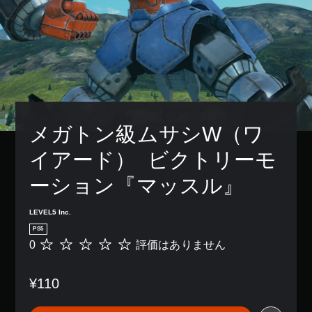
メガトン級ムサシW（ワ
イアード）  ビクトリーモ
ーション『マッスル』
LEVEL5 Inc.
PS5
0
評価はありません
評
価
は
¥110
あ
り
ま