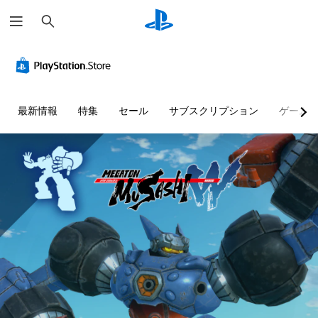
検
索
最新情報
特集
セール
サブスクリプション
ゲーム