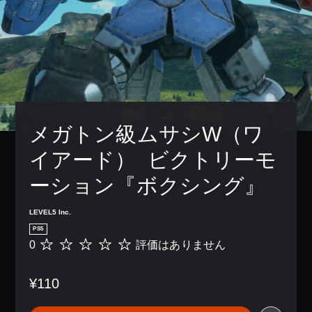
メガトン級ムサシW（ワ
イアード）  ビクトリーモ
ーション『ボクシング』
LEVEL5 Inc.
PS5
0
評価はありません
評
価
は
¥110
あ
り
ま