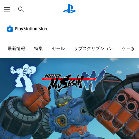
検
索
最新情報
特集
セール
サブスクリプション
ゲーム