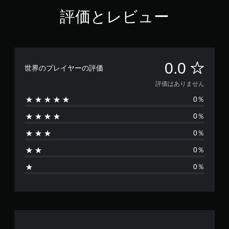
評価とレビュー
評
0.0
世界のプレイヤーの評価
価
評価はありません
0％
は
0％
あ
0％
り
0％
ま
0％
せ
ん