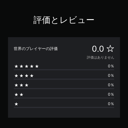
評価とレビュー
評
0.0
世界のプレイヤーの評価
価
評価はありません
0％
は
0％
あ
0％
り
0％
ま
0％
せ
ん