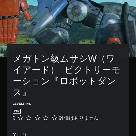
メガトン級ムサシW（ワ
イアード）  ビクトリーモ
ーション『ロボットダン
ス』
LEVEL5 Inc.
PS5
0
評価はありません
評
価
は
¥110
あ