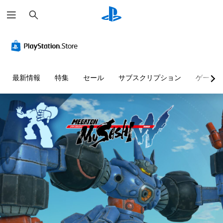
検
索
最新情報
特集
セール
サブスクリプション
ゲーム