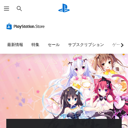
検
索
最新情報
特集
セール
サブスクリプション
ゲーム