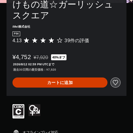
けもの道☆ガーリッシュ
スクエア
iMel株式会社
PS4
4.13
39件の評価
評
価
数
¥4,752
は
¥7,920
40%オフ
通常価格¥7,920より値引き
3
2026/8/12 02:59 PM UTCまで
9
過去30日間の最安価格：¥7,920
、
平
カートに追加
均
評
価
は
5
段
階
中
の
4
オフラインプレイ対応