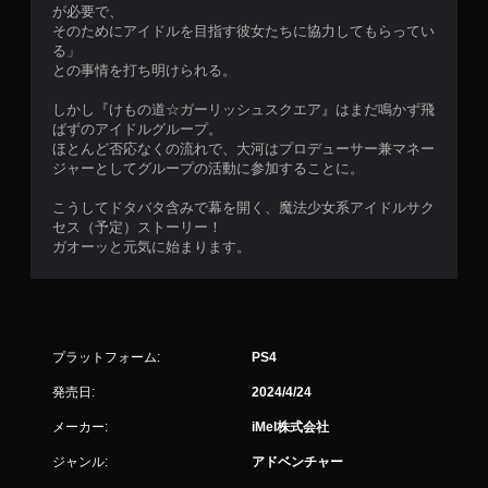
が必要で、
そのためにアイドルを目指す彼女たちに協力してもらってい
る」
との事情を打ち明けられる。
しかし『けもの道☆ガーリッシュスクエア』はまだ鳴かず飛
ばずのアイドルグループ。
ほとんど否応なくの流れで、大河はプロデューサー兼マネー
ジャーとしてグループの活動に参加することに。
こうしてドタバタ含みで幕を開く、魔法少女系アイドルサク
セス（予定）ストーリー！
ガオーッと元気に始まります。
プラットフォーム:
PS4
発売日:
2024/4/24
メーカー:
iMel株式会社
ジャンル:
アドベンチャー