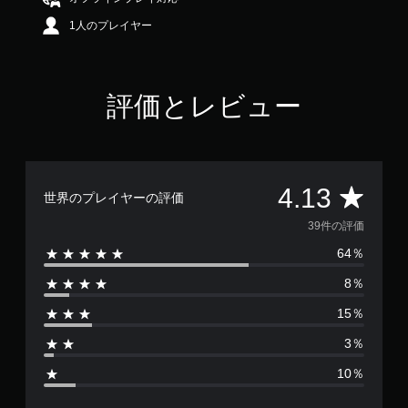
.
1人のプレイヤー
1
3
で
す
評価とレビュー
評
4.13
世界のプレイヤーの評価
価
39件の評価
64％
数
8％
は
15％
3
3％
9
10％
、