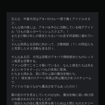
主人公、中森大河はアキバのカレー屋で働くアイドルオタ
ク。
そんな彼の推しは、アキバを中心に活動している地下アイド
ル『けもの道☆ガーリッシュスクエア』！
まだまだ駆け出しの彼女たちをいつか必ず武道館に連れてい
く……。
そんな崇高なる目的に向かって、少数精鋭（？）の同志たち
と充実したオタ活動を送る日々。
そんなある日、大河は深夜のアキバで偶然彼女たちのレッス
ン風景を目撃する。
ファン心理でこそこそ覗いていると、なんと彼女たちは光を
まといキラキラ～といつもの衣装に変身。
たちまち現れる、宙に浮かぶ謎の魔法生物たち。
そう！ 彼女達のステージ衣装は実は魔法少女コスチューム
で、
アイドルでありながら魔法少女でもあったのだ！
案の定のぞき見をしていたのがばれ、魔法生物に追い掛け回
され殺されかけたりもしたが、
「自分たちの住む魔法世界を救うためは人間たちのエナジー