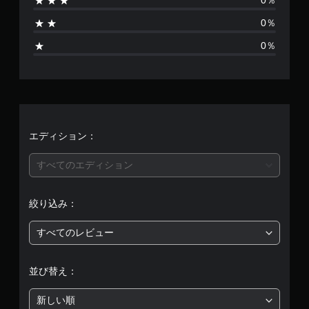
0％
1
0％
7
0％
、
平
均
評
エディション：
価
すべてのエディション
は
絞り込み：
5
すべてのレビュー
段
階
並び替え：
中
新しい順