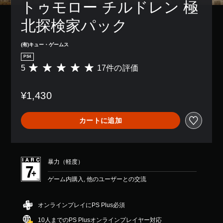
トゥモロー チルドレン 極
北探検家パック
(有)キュー・ゲームス
PS4
5
17件の評価
評
価
数
¥1,430
は
1
7
カートに追加
、
平
均
評
価
暴力（軽度）
は
5
ゲーム内購入, 他のユーザーとの交流
段
階
中
オンラインプレイにPS Plus必須
の
10人までのPS Plusオンラインプレイヤー対応
5