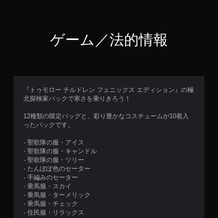
ゲーム／法的情報
『トゥモロー チルドレン フェニックス エディション』の極
北探検家パックで寒さを乗りきろう！
12種類の限定バッグと、彩り豊かなコスチュームが10着入
ったパックです。
- 聖歌隊の服・アイス
- 聖歌隊の服・キャンドル
- 聖歌隊の服・ツリー
- たんぽぽ色のセーター
- 手編みのセーター
- 乗馬服・スカイ
- 乗馬服・ターメリック
- 乗馬服・チェック
- 住民服・リラックス