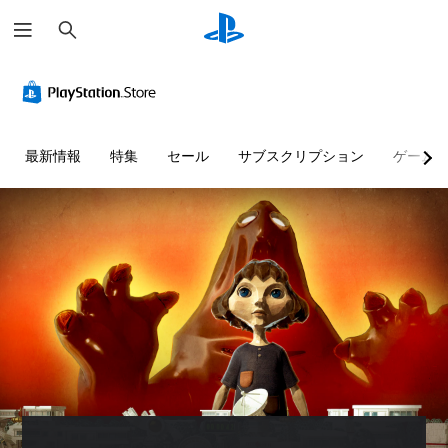
検
索
最新情報
特集
セール
サブスクリプション
ゲーム