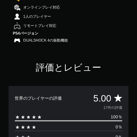
で
オンラインプレイ対応
す
1人のプレイヤー
リモートプレイ対応
PS4バージョン
DUALSHOCK 4の振動機能
評価とレビュー
評
5.00
世界のプレイヤーの評価
価
17件の評価
100％
数
0％
は