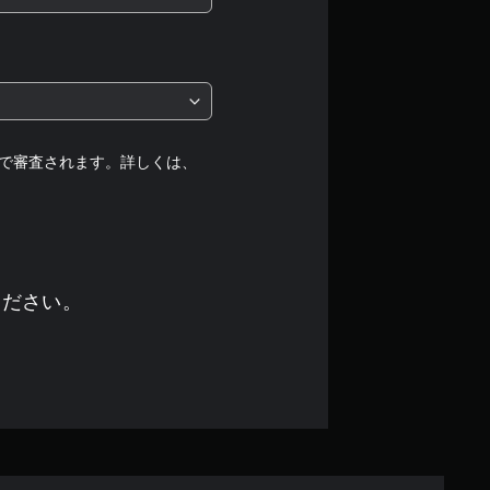
は
5
段
階
で審査されます。詳しくは、
中
の
4
ください。
.
7
2