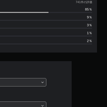
価
741件の評価
85％
数
9％
は
3％
7
1％
2％
4
1
、
平
均
評
価