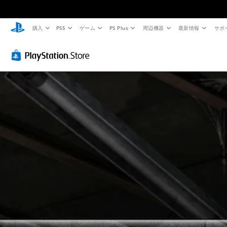
購入
PS5
ゲーム
PS Plus
周辺機器
最新情報
サポ