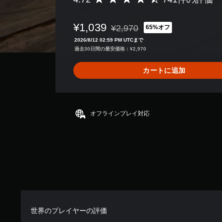
評
価
数
¥1,039
¥2,970
65%オフ
は
通常価格¥2,970より値引き
7
2026/8/12 02:59 PM UTCまで
4
過去30日間の最安価格：¥2,970
1
、
カートに追加
平
均
評
価
は
オフラインプレイ対応
5
段
階
中
の
4
.
7
2
で
世界のプレイヤーの評価
す