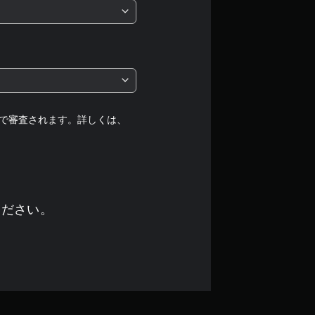
は
5
段
階
中
で審査されます。詳しくは、
の
4
.
ください。
9
で
す