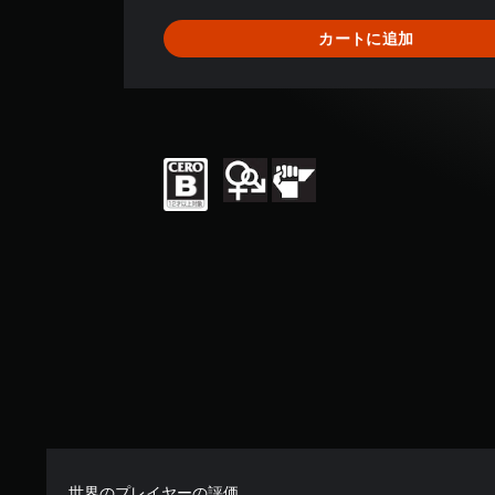
5
8
カートに追加
、
平
均
評
価
は
5
段
階
中
の
4
.
9
で
す
世界のプレイヤーの評価