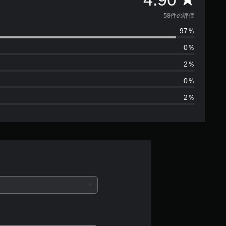
価
58件の評価
97％
数
0％
は
2％
5
0％
2％
8
、
平
均
評
価