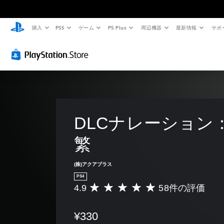
購入
PS5
ゲーム
PS Plus
周辺機器
最新情報
サポ
DLCナレーション
繁
(株)アクアプラス
PS4
4.9
58件の評価
評
価
数
¥330
は