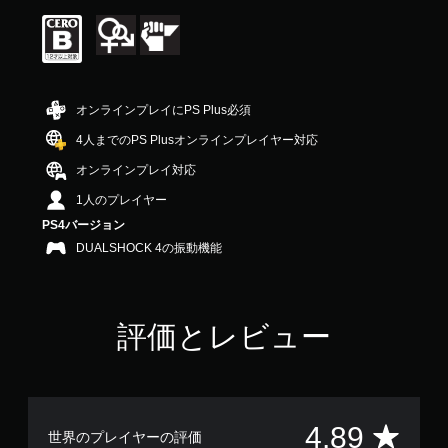
価
は
5
段
階
中
オンラインプレイにPS Plus必須
の
4
4人までのPS Plusオンラインプレイヤー対応
.
オンラインプレイ対応
8
9
1人のプレイヤー
で
PS4バージョン
す
DUALSHOCK 4の振動機能
評価とレビュー
評
4.89
世界のプレイヤーの評価