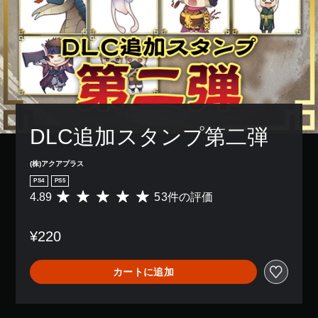
DLC追加スタンプ第二弾
(株)アクアプラス
PS4
PS5
4.89
53件の評価
評
価
数
¥220
は
5
3
カートに追加
、
平
均
評