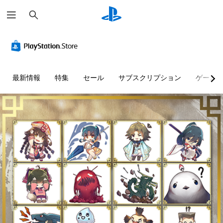
検
索
最新情報
特集
セール
サブスクリプション
ゲーム