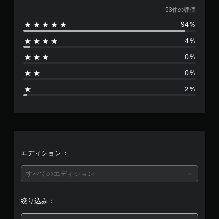
価
53件の評価
94％
数
4％
は
0％
5
0％
3
2％
、
平
均
評
エディション：
価
すべてのエディション
は
絞り込み：
5