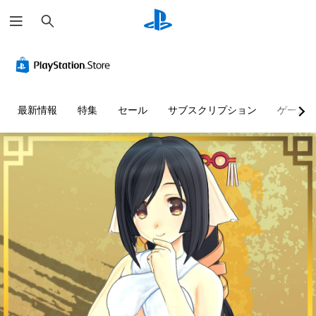
検
索
最新情報
特集
セール
サブスクリプション
ゲーム