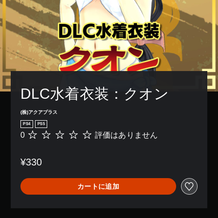
DLC水着衣装：クオン
(株)アクアプラス
PS4
PS5
0
評価はありません
評
価
は
¥330
あ
り
ま
カートに追加
せ
ん