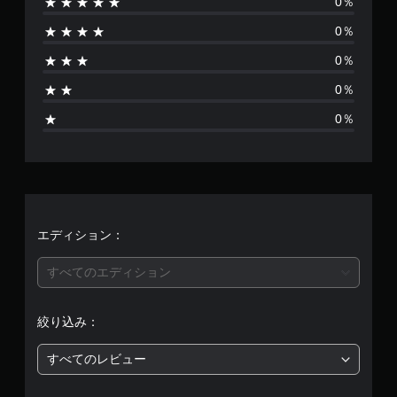
0％
は
0％
あ
0％
り
0％
ま
0％
せ
ん
エディション：
すべてのエディション
絞り込み：
すべてのレビュー