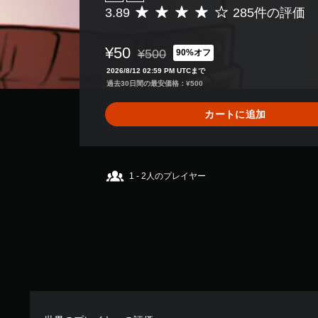
3.89
285件の評価
評
価
数
¥50
¥500
90%オフ
は
通常価格¥500より値引き
2
2026/8/12 02:59 PM UTCまで
8
過去30日間の最安価格：¥500
5
、
カートに追加
平
均
評
価
は
1 - 2人のプレイヤー
5
段
階
中
の
3
.
8
9
で