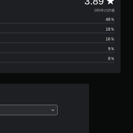
評
3.89
価
285件の評価
48％
数
18％
は
16％
2
9％
8％
8
5
、
平
均
評