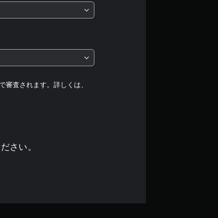
価
は
5
段
階
で審査されます。詳しくは、
中
の
3
ください。
.
8
9