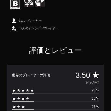
5
段
階
中
の
1人のプレイヤー
3
.
32人のオンラインプレイヤー
5
で
す
評価とレビュー
評
3.50
世界のプレイヤーの評価
価
4件の評価
25％
数
25％
は
25％