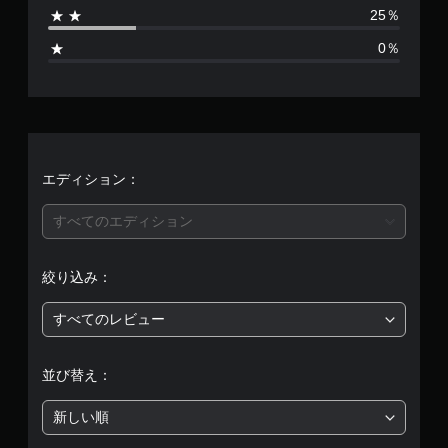
4
25％
、
0％
平
均
評
価
エディション：
は
すべてのエディション
5
絞り込み：
段
すべてのレビュー
階
中
並び替え：
の
新しい順
3