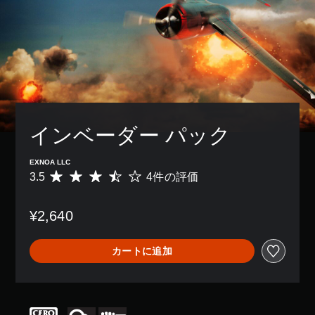
インベーダー パック
EXNOA LLC
3.5
4件の評価
評
価
数
¥2,640
は
4
、
カートに追加
平
均
評
価
は