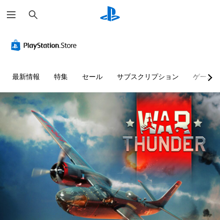
検
索
最新情報
特集
セール
サブスクリプション
ゲーム