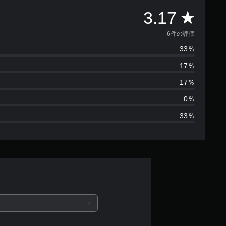
評
3.17
価
6件の評価
33％
数
17％
は
17％
6
0％
33％
、
平
均
評
価