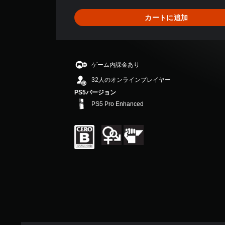
6
、
カートに追加
平
均
評
価
は
ゲーム内課金あり
5
段
32人のオンラインプレイヤー
階
PS5バージョン
中
PS5 Pro Enhanced
の
3
.
1
7
で
す