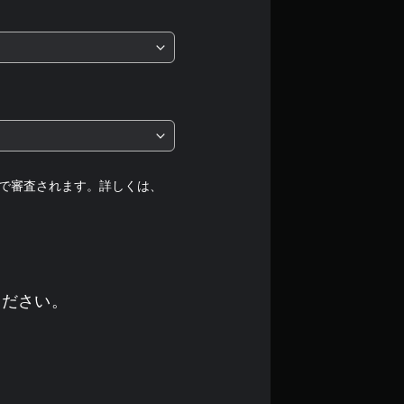
は
5
段
階
中
の
で審査されます。詳しくは、
3
.
1
ください。
7
で