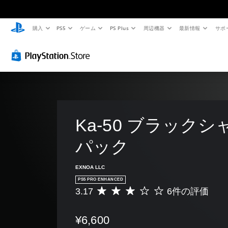
購入
PS5
ゲーム
PS Plus
周辺機器
最新情報
サポ
Ka-50 ブラックシ
パック
EXNOA LLC
PS5 PRO ENHANCED
3.17
6件の評価
評
価
数
¥6,600
は