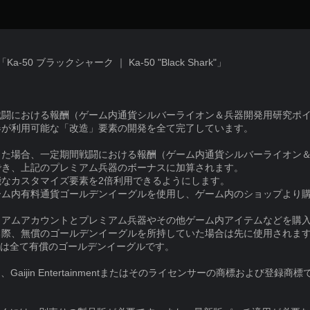
0 ブラックシャーク ｜ Ka-50 "Black Shark"」
戦闘における報酬（ゲーム内通貨シルバーライオン＆兵器開発用研究ポ
器が利用可能な「改造」要素の開発を全て完了しています。
した場合、一定期間戦闘における報酬（ゲーム内通貨シルバーライオン
でき、上記のプレミアム兵器のボーナスに加算されます。
能なカスタマイズ要素を2倍利用できるようにします。
ーム内有料通貨ゴールデンイーグルを使用し、ゲーム内のショップより
ミアムアカウントとプレミアム兵器やその他ゲーム内アイテムなどを購
る際、無償のゴールデンイーグルを所持していた場合は先に使用されま
ルは全て有償のゴールデンイーグルです。
under"は、Gaijin Entertainmentまたはそのライセンサーの商標およ
。