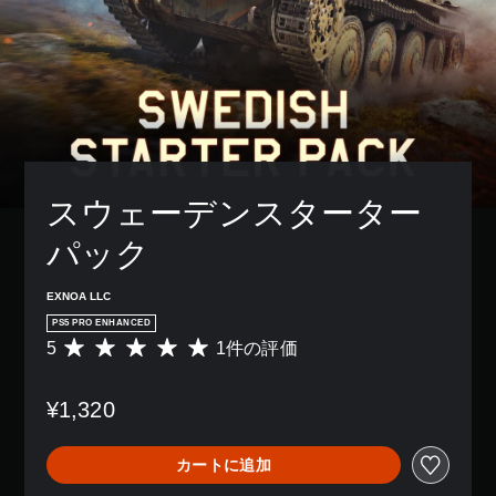
スウェーデンスターター
パック
EXNOA LLC
PS5 PRO ENHANCED
5
1件の評価
評
価
数
¥1,320
は
1
、
カートに追加
平
均