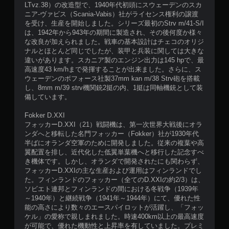
LTvz.38）の改造型で、1940年代初頭にスウェーデンのスカ
ニア-ヴァビス（Scania-Vabis）社がライセンス権利の譲渡
を受け、生産を開始しました。シリーズ最初のStrv m/41-S/I
は、1942年から943年の期間に製造され、その後何度か様々
な改良が加えられました。戦車の基本設計はチェコのオリジ
ナルとほとんど同じでしたが、装甲と兵装に関しては大きな
違いがあります。スカニア製のエンジン出力は145 hpで、最
高速度43 km/hまで発揮することが出来ました。さらに、ス
ウェーデンのボフォース社製37mm kan m/38 Strv砲を搭載
し、8mm m/39 strv機関銃2挺の内、1挺は同軸機銃として装
備しています。
Fokker D.XXI
フォッカーD.XXI（21）戦闘機は、第一次世界大戦後にオラ
ンダへと移転した名門フォッカー（Fokker）社が1930年代
半ばにオランダ空軍のために開発しました。従来の複葉や高
翼配置を排し、近代化した低翼単葉機へと移行した記念すべ
き機体です。しかし、オランダで開発されたにも関わらず、
フォッカーD.XXIの主な生産および運用はフィンランドでし
た。フィンランドのフォッカー（全てのD.XXIの約2/3）は、
ソビエト連邦とフィンランドの間における冬戦争（1939年
～1940年）と継続戦争（1941年～1944年）にて、優れた性
能の高さにより数々のエースパイロットが活躍し、「フォッ
ケル」の愛称で親しまれました。時速400km以上の最高速度
が可能で、優れた機動性と上昇率を有していました。プレミ