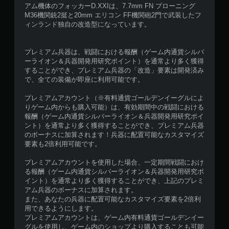
アム機体のフォッカーD.XXIは、7.7mm FN ブローニング
M36機関銃2挺と20mm エリコン FF機関砲2門で武装したフ
ィンランド独自の改造型になっています。
プレミアム兵器は、戦闘における報酬（ゲーム内通貨シルバ
ーライオン＆兵器開発用研究ポイント）を通常より多く獲得
することができ、プレミアム兵器の「改造」要素は開発済み
で、全ての装備が即座に利用可能です。
プレミアムアカウント（※有料通貨ゴールデンイーグルによ
りゲーム内からも購入可能）は、有効期間中の戦闘における
報酬（ゲーム内通貨シルバーライオン＆兵器開発用研究ポイ
ント）を通常より多く獲得することができ、プレミアム兵器
のボーナスに加算されます！兵器に配置可能なカスタマイズ
要素も2倍利用可能です。
プレミアムアカウントを使用した場合、一定期間戦闘におけ
る報酬（ゲーム内通貨シルバーライオン＆兵器開発用研究ポ
イント）を通常より多く獲得することができ、上記のプレミ
アム兵器のボーナスに加算されます。
また、あなたの兵器に配置可能なカスタマイズ要素を2倍利
用できるようにします。
プレミアムアカウントは、ゲーム内有料通貨ゴールデンイー
グルを使用し、ゲーム内のショップより購入することも可能