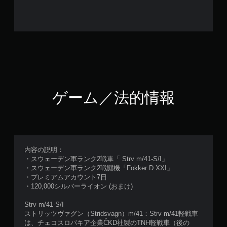
ゲーム／法的情報
内容の説明：
・スウェーデン軍ランク2戦車「 Strv m/41-S/I」
・スウェーデン軍ランク2戦闘機「Fokker D.XXI」
・プレミアムアカウント7日
・120,000シルバーライオン (おまけ)
Strv m/41-S/I
ストリッツヴァグン（Stridsvagn）m/41：Strv m/41軽戦車
は、チェコスロバキア企業ČKD社製のTNH軽戦車（後の