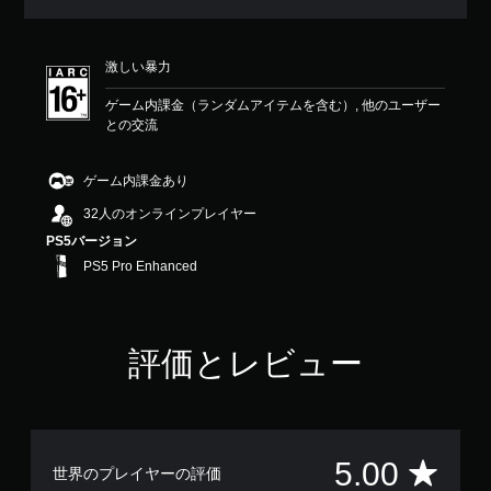
評
価
は
激しい暴力
5
段
ゲーム内課金（ランダムアイテムを含む）, 他のユーザー
階
との交流
中
の
5
ゲーム内課金あり
で
す
32人のオンラインプレイヤー
PS5バージョン
PS5 Pro Enhanced
評価とレビュー
評
5.00
世界のプレイヤーの評価