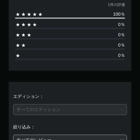
価
1件の評価
100％
数
0％
は
0％
1
0％
、
0％
平
均
評
価
エディション：
は
すべてのエディション
5
絞り込み：
段