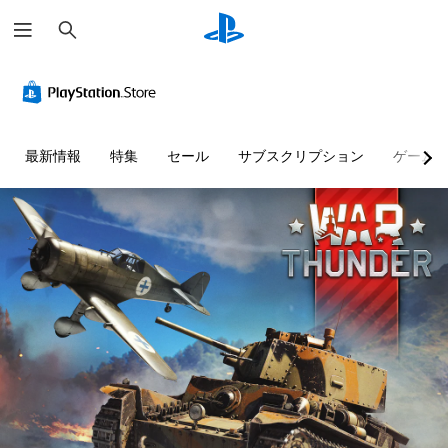
検
索
最新情報
特集
セール
サブスクリプション
ゲーム